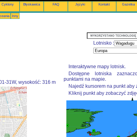
Cyklony
Błyskawica
FAQ
Języki
Kontakt
Gazetka
Oceania
Inny
Lotnisko :
u
Interaktywne mapy lotnisk.
Dostępne lotniska zaznacz
punktami na mapie.
001-31W, wysokość: 316 m
Najedź kursorem na punkt aby 
Kliknij punkt aby zobaczyć zdjęc