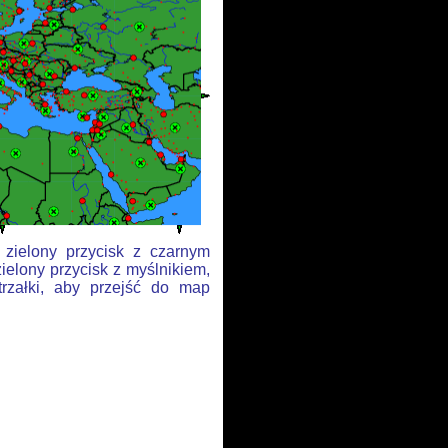
 zielony przycisk z czarnym
ielony przycisk z myślnikiem,
trzałki, aby przejść do map