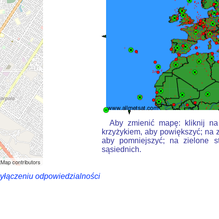
Aby zmienić mapę: kliknij na
krzyżykiem, aby powiększyć; na z
aby pomniejszyć; na zielone s
sąsiednich.
Map contributors
wyłączeniu odpowiedzialności