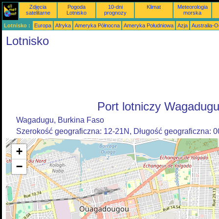
Zdjęcia
Pogoda
10-dni
Klimat
Meteorologia
satelitarne
Lotnisko
prognozy
morska
Lotnisko :
Europa
Afryka
Ameryka Północna
Ameryka Południowa
Azja
Australia-
Lotnisko
Port lotniczy Wagadug
Wagadugu, Burkina Faso
Szerokość geograficzna: 12-21N, Długość geograficzna: 
+
−