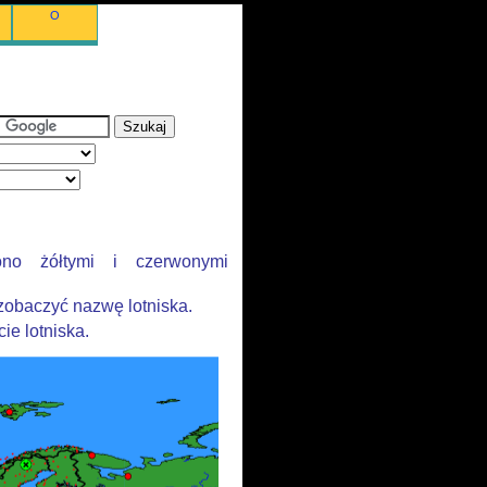
O
ono żółtymi i czerwonymi
zobaczyć nazwę lotniska.
ie lotniska.