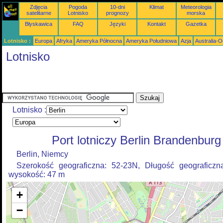
Zdjęcia
Pogoda
10-dni
Klimat
Meteorologia
satelitarne
Lotnisko
prognozy
morska
Błyskawica
FAQ
Języki
Kontakt
Gazetka
Lotnisko :
Europa
Afryka
Ameryka Północna
Ameryka Południowa
Azja
Australia-
Lotnisko
Lotnisko :
Port lotniczy Berlin Brandenburg
Berlin, Niemcy
Szerokość geograficzna: 52-23N, Długość geograficzn
wysokość: 47 m
+
−