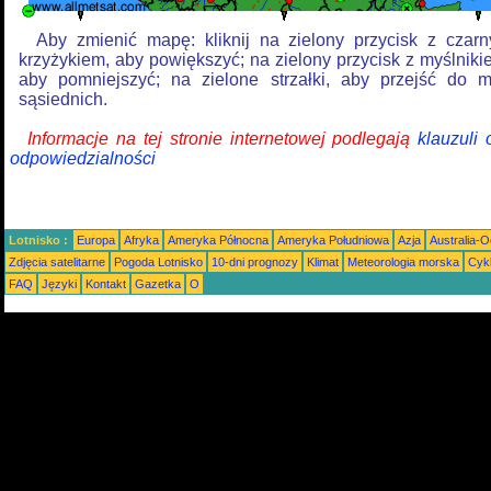
Aby zmienić mapę: kliknij na zielony przycisk z czar
krzyżykiem, aby powiększyć; na zielony przycisk z myślniki
aby pomniejszyć; na zielone strzałki, aby przejść do 
sąsiednich.
Informacje na tej stronie internetowej podlegają
klauzuli
odpowiedzialności
Lotnisko :
Europa
Afryka
Ameryka Północna
Ameryka Południowa
Azja
Australia-
Zdjęcia satelitarne
Pogoda Lotnisko
10-dni prognozy
Klimat
Meteorologia morska
Cyk
FAQ
Języki
Kontakt
Gazetka
O