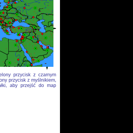
elony przycisk z czarnym
ony przycisk z myślnikiem,
ałki, aby przejść do map