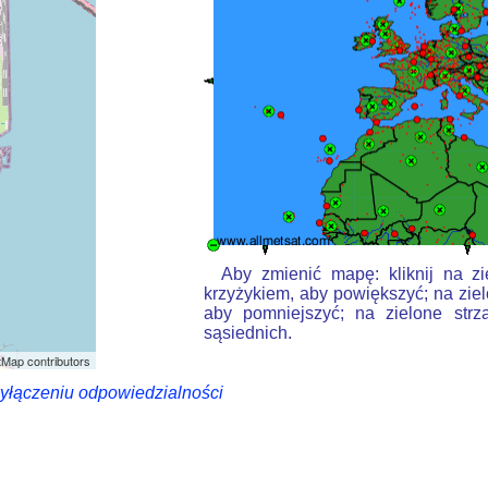
Aby zmienić mapę: kliknij na zi
krzyżykiem, aby powiększyć; na ziel
aby pomniejszyć; na zielone strz
sąsiednich.
Map contributors
wyłączeniu odpowiedzialności