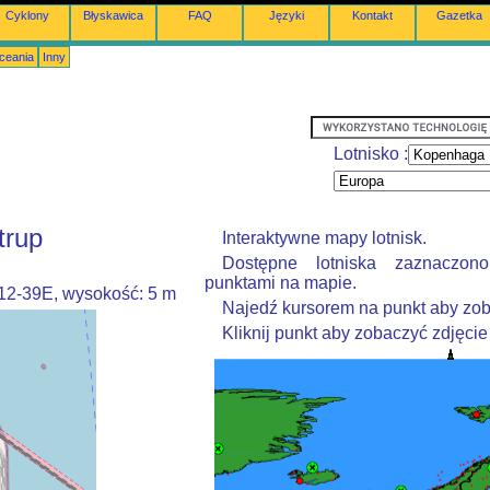
Cyklony
Błyskawica
FAQ
Języki
Kontakt
Gazetka
Oceania
Inny
Lotnisko :
trup
Interaktywne mapy lotnisk.
Dostępne lotniska zaznaczon
punktami na mapie.
012-39E, wysokość: 5 m
Najedź kursorem na punkt aby zob
Kliknij punkt aby zobaczyć zdjęcie 