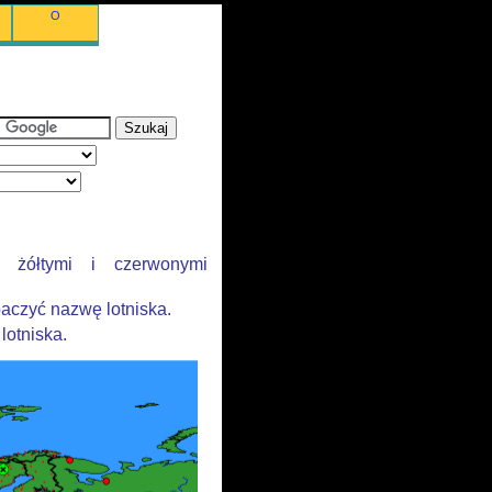
O
o żółtymi i czerwonymi
aczyć nazwę lotniska.
lotniska.