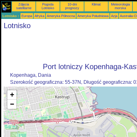
Zdjęcia
Pogoda
10-dni
Klimat
Meteorologia
satelitarne
Lotnisko
prognozy
morska
Lotnisko :
Europa
Afryka
Ameryka Północna
Ameryka Południowa
Azja
Australia-
Lotnisko
Port lotniczy Kopenhaga-Kas
Kopenhaga, Dania
Szerokość geograficzna: 55-37N, Długość geograficzna: 
+
−