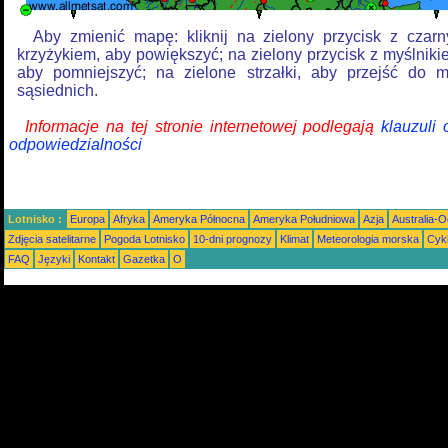
Aby zmienić mapę: kliknij na zielony przycisk z czar
krzyżykiem, aby powiększyć; na zielony przycisk z myślniki
aby pomniejszyć; na zielone strzałki, aby przejść do 
sąsiednich.
Informacje na tej stronie internetowej podlegają
klauzuli
odpowiedzialności
Lotnisko :
Europa
Afryka
Ameryka Północna
Ameryka Południowa
Azja
Australia-
Zdjęcia satelitarne
Pogoda Lotnisko
10-dni prognozy
Klimat
Meteorologia morska
Cyk
FAQ
Języki
Kontakt
Gazetka
O