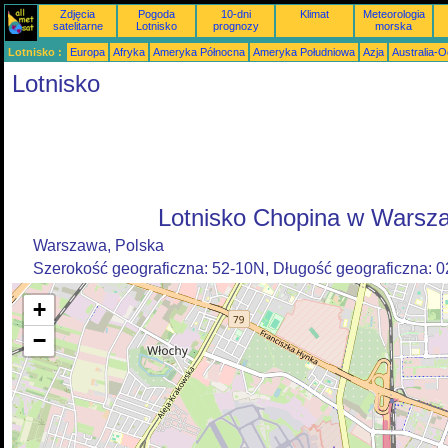
Zdjęcia
Pogoda
10-dni
Klimat
Meteorologia
satelitarne
Lotnisko
prognozy
morska
Lotnisko :
Europa
Afryka
Ameryka Północna
Ameryka Południowa
Azja
Australia-
Lotnisko
Lotnisko Chopina w Warsz
Warszawa, Polska
Szerokość geograficzna: 52-10N, Długość geograficzna: 
+
−