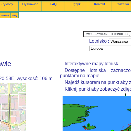
Cyklony
Błyskawica
FAQ
Języki
Kontakt
Gazetka
Oceania
Inny
Lotnisko :
awie
Interaktywne mapy lotnisk.
Dostępne lotniska zaznacz
punktami na mapie.
020-58E, wysokość: 106 m
Najedź kursorem na punkt aby z
Kliknij punkt aby zobaczyć zdjęc