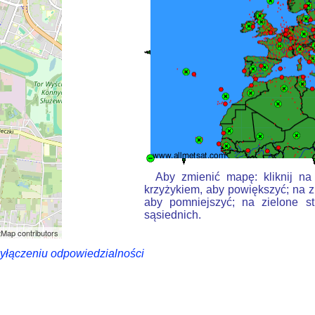
Aby zmienić mapę: kliknij na
krzyżykiem, aby powiększyć; na z
aby pomniejszyć; na zielone st
sąsiednich.
Map contributors
wyłączeniu odpowiedzialności