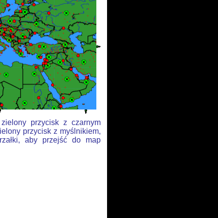
 zielony przycisk z czarnym
ielony przycisk z myślnikiem,
rzałki, aby przejść do map