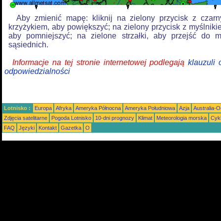
Aby zmienić mapę: kliknij na zielony przycisk z czar
krzyżykiem, aby powiększyć; na zielony przycisk z myślniki
aby pomniejszyć; na zielone strzałki, aby przejść do 
sąsiednich.
Informacje na tej stronie internetowej podlegają
klauzuli
odpowiedzialności
Lotnisko :
Europa
Afryka
Ameryka Północna
Ameryka Południowa
Azja
Australia-
Zdjęcia satelitarne
Pogoda Lotnisko
10-dni prognozy
Klimat
Meteorologia morska
Cyk
FAQ
Języki
Kontakt
Gazetka
O