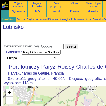
Zdjęcia
Pogoda
10-dni
Klimat
Meteorologia
satelitarne
Lotnisko
prognozy
morska
Błyskawica
FAQ
Języki
Kontakt
Gazetka
Lotnisko :
Europa
Afryka
Ameryka Północna
Ameryka Południowa
Azja
Australia-
Lotnisko
Lotnisko :
Port lotniczy Paryż-Roissy-Charles de 
Paryż-Charles de Gaulle, Francja
Szerokość geograficzna: 49-01N, Długość geograficzn
wysokość: 118 m
+
−