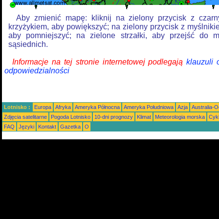
Aby zmienić mapę: kliknij na zielony przycisk z czar
krzyżykiem, aby powiększyć; na zielony przycisk z myślniki
aby pomniejszyć; na zielone strzałki, aby przejść do 
sąsiednich.
Informacje na tej stronie internetowej podlegają
klauzuli
odpowiedzialności
Lotnisko :
Europa
Afryka
Ameryka Północna
Ameryka Południowa
Azja
Australia-
Zdjęcia satelitarne
Pogoda Lotnisko
10-dni prognozy
Klimat
Meteorologia morska
Cyk
FAQ
Języki
Kontakt
Gazetka
O