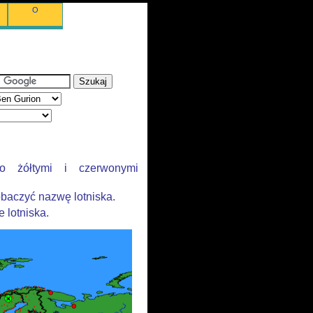
O
no żółtymi i czerwonymi
baczyć nazwę lotniska.
e lotniska.