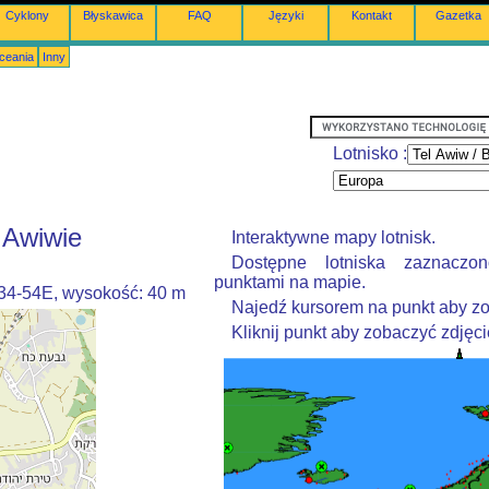
Cyklony
Błyskawica
FAQ
Języki
Kontakt
Gazetka
Oceania
Inny
Lotnisko :
 Awiwie
Interaktywne mapy lotnisk.
Dostępne lotniska zaznaczo
punktami na mapie.
034-54E, wysokość: 40 m
Najedź kursorem na punkt aby zo
Kliknij punkt aby zobaczyć zdjęci