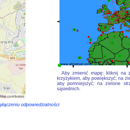
Aby zmienić mapę: kliknij na 
krzyżykiem, aby powiększyć; na zie
aby pomniejszyć; na zielone str
sąsiednich.
Map contributors
wyłączeniu odpowiedzialności