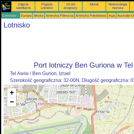
Zdjęcia
Pogoda
10-dni
Klimat
Meteorologia
satelitarne
Lotnisko
prognozy
morska
Lotnisko :
Europa
Afryka
Ameryka Północna
Ameryka Południowa
Azja
Australia-
Lotnisko
Port lotniczy Ben Guriona w Tel
Tel Awiw / Ben Gurion, Izrael
Szerokość geograficzna: 32-00N, Długość geograficzna: 
+
−