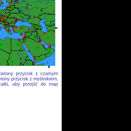
zielony przycisk z czarnym
lony przycisk z myślnikiem,
załki, aby przejść do map