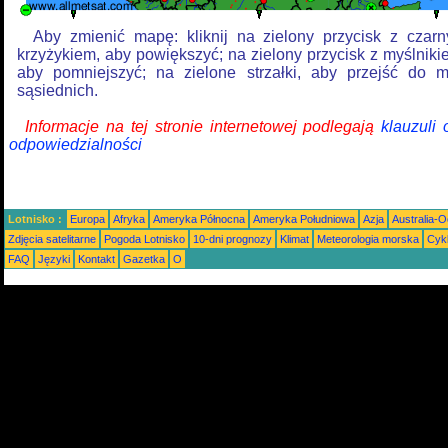
Aby zmienić mapę: kliknij na zielony przycisk z czar
krzyżykiem, aby powiększyć; na zielony przycisk z myślniki
aby pomniejszyć; na zielone strzałki, aby przejść do 
sąsiednich.
Informacje na tej stronie internetowej podlegają
klauzuli
odpowiedzialności
Lotnisko :
Europa
Afryka
Ameryka Północna
Ameryka Południowa
Azja
Australia-
Zdjęcia satelitarne
Pogoda Lotnisko
10-dni prognozy
Klimat
Meteorologia morska
Cyk
FAQ
Języki
Kontakt
Gazetka
O