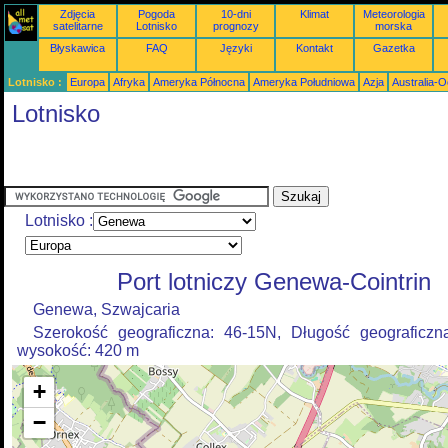
Zdjęcia
Pogoda
10-dni
Klimat
Meteorologia
satelitarne
Lotnisko
prognozy
morska
Błyskawica
FAQ
Języki
Kontakt
Gazetka
Lotnisko :
Europa
Afryka
Ameryka Północna
Ameryka Południowa
Azja
Australia-
Lotnisko
Lotnisko :
Port lotniczy Genewa-Cointrin
Genewa, Szwajcaria
Szerokość geograficzna: 46-15N, Długość geograficzn
wysokość: 420 m
+
−