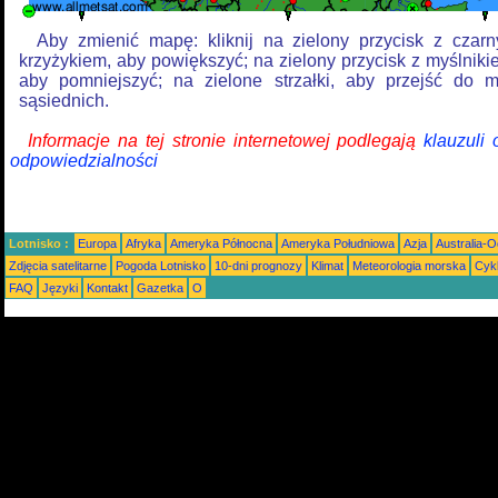
Aby zmienić mapę: kliknij na zielony przycisk z czar
krzyżykiem, aby powiększyć; na zielony przycisk z myślniki
aby pomniejszyć; na zielone strzałki, aby przejść do 
sąsiednich.
Informacje na tej stronie internetowej podlegają
klauzuli
odpowiedzialności
Lotnisko :
Europa
Afryka
Ameryka Północna
Ameryka Południowa
Azja
Australia-
Zdjęcia satelitarne
Pogoda Lotnisko
10-dni prognozy
Klimat
Meteorologia morska
Cyk
FAQ
Języki
Kontakt
Gazetka
O