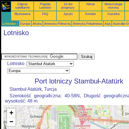
Zdjęcia
Pogoda
10-dni
Klimat
Meteorologia
satelitarne
Lotnisko
prognozy
morska
Błyskawica
FAQ
Języki
Kontakt
Gazetka
Lotnisko :
Europa
Afryka
Ameryka Północna
Ameryka Południowa
Azja
Australia-
Lotnisko
Lotnisko :
Port lotniczy Stambuł-Atatürk
Stambuł Atatürk, Turcja
Szerokość geograficzna: 40-58N, Długość geograficzn
wysokość: 48 m
+
−