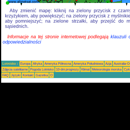
Aby zmienić mapę: kliknij na zielony przycisk z czar
krzyżykiem, aby powiększyć; na zielony przycisk z myślniki
aby pomniejszyć; na zielone strzałki, aby przejść do 
sąsiednich.
Informacje na tej stronie internetowej podlegają
klauzuli
odpowiedzialności
Lotnisko :
Europa
Afryka
Ameryka Północna
Ameryka Południowa
Azja
Australia-
Zdjęcia satelitarne
Pogoda Lotnisko
10-dni prognozy
Klimat
Meteorologia morska
Cyk
FAQ
Języki
Kontakt
Gazetka
O