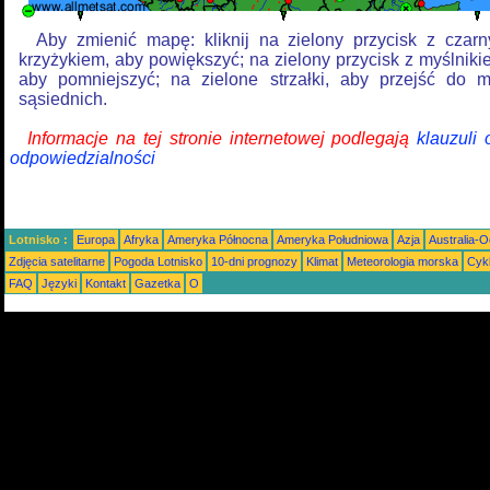
Aby zmienić mapę: kliknij na zielony przycisk z czar
krzyżykiem, aby powiększyć; na zielony przycisk z myślniki
aby pomniejszyć; na zielone strzałki, aby przejść do 
sąsiednich.
Informacje na tej stronie internetowej podlegają
klauzuli
odpowiedzialności
Lotnisko :
Europa
Afryka
Ameryka Północna
Ameryka Południowa
Azja
Australia-
Zdjęcia satelitarne
Pogoda Lotnisko
10-dni prognozy
Klimat
Meteorologia morska
Cyk
FAQ
Języki
Kontakt
Gazetka
O