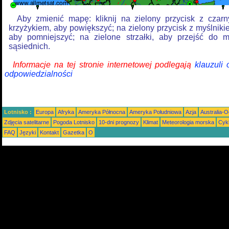
Aby zmienić mapę: kliknij na zielony przycisk z czar
krzyżykiem, aby powiększyć; na zielony przycisk z myślniki
aby pomniejszyć; na zielone strzałki, aby przejść do 
sąsiednich.
Informacje na tej stronie internetowej podlegają
klauzuli
odpowiedzialności
Lotnisko :
Europa
Afryka
Ameryka Północna
Ameryka Południowa
Azja
Australia-
Zdjęcia satelitarne
Pogoda Lotnisko
10-dni prognozy
Klimat
Meteorologia morska
Cyk
FAQ
Języki
Kontakt
Gazetka
O