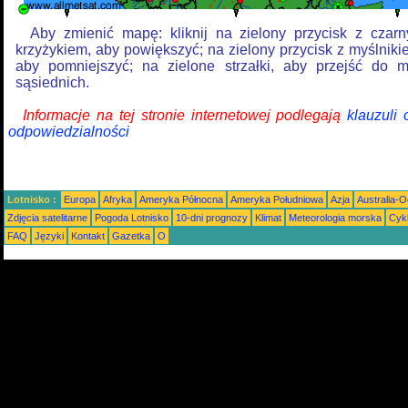
Aby zmienić mapę: kliknij na zielony przycisk z czar
krzyżykiem, aby powiększyć; na zielony przycisk z myślniki
aby pomniejszyć; na zielone strzałki, aby przejść do 
sąsiednich.
Informacje na tej stronie internetowej podlegają
klauzuli
odpowiedzialności
Lotnisko :
Europa
Afryka
Ameryka Północna
Ameryka Południowa
Azja
Australia-
Zdjęcia satelitarne
Pogoda Lotnisko
10-dni prognozy
Klimat
Meteorologia morska
Cyk
FAQ
Języki
Kontakt
Gazetka
O