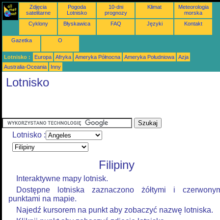
Zdjęcia
Pogoda
10-dni
Klimat
Meteorologia
satelitarne
Lotnisko
prognozy
morska
Cyklony
Błyskawica
FAQ
Języki
Kontakt
Gazetka
O
Lotnisko :
Europa
Afryka
Ameryka Północna
Ameryka Południowa
Azja
Australia-Oceania
Inny
Lotnisko
Lotnisko :
Filipiny
Interaktywne mapy lotnisk.
Dostępne lotniska zaznaczono żółtymi i czerwony
punktami na mapie.
Najedź kursorem na punkt aby zobaczyć nazwę lotniska.