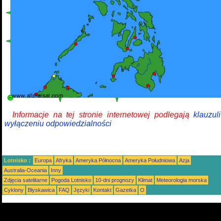
Informacje na tej stronie internetowej podlegają
klauzul
wyłączeniu odpowiedzialności
Lotnisko :
Europa
Afryka
Ameryka Północna
Ameryka Południowa
Azja
Australia-Oceania
Inny
Zdjęcia satelitarne
Pogoda Lotnisko
10-dni prognozy
Klimat
Meteorologia morska
Cyklony
Błyskawica
FAQ
Języki
Kontakt
Gazetka
O