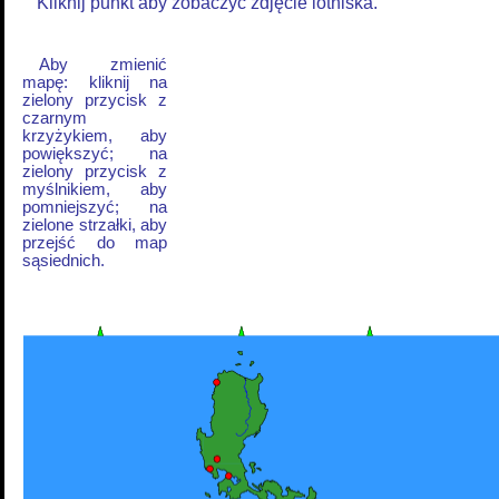
Kliknij punkt aby zobaczyć zdjęcie lotniska.
Aby zmienić
mapę: kliknij na
zielony przycisk z
czarnym
krzyżykiem, aby
powiększyć; na
zielony przycisk z
myślnikiem, aby
pomniejszyć; na
zielone strzałki, aby
przejść do map
sąsiednich.