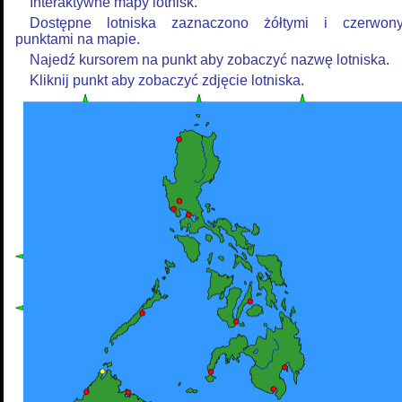
Interaktywne mapy lotnisk.
Dostępne lotniska zaznaczono żółtymi i czerwon
punktami na mapie.
Najedź kursorem na punkt aby zobaczyć nazwę lotniska.
Kliknij punkt aby zobaczyć zdjęcie lotniska.