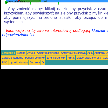
Aby zmienić mapę: kliknij na zielony przycisk z czar
krzyżykiem, aby powiększyć; na zielony przycisk z myślniki
aby pomniejszyć; na zielone strzałki, aby przejść do 
sąsiednich.
Informacje na tej stronie internetowej podlegają
klauzuli
odpowiedzialności
Lotnisko :
Europa
Afryka
Ameryka Północna
Ameryka Południowa
Azja
Australia-
Zdjęcia satelitarne
Pogoda Lotnisko
10-dni prognozy
Klimat
Meteorologia morska
Cyk
FAQ
Języki
Kontakt
Gazetka
O