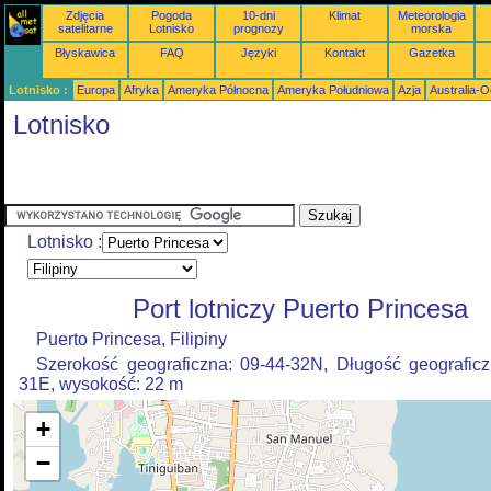
Zdjęcia
Pogoda
10-dni
Klimat
Meteorologia
satelitarne
Lotnisko
prognozy
morska
Błyskawica
FAQ
Języki
Kontakt
Gazetka
Lotnisko :
Europa
Afryka
Ameryka Północna
Ameryka Południowa
Azja
Australia-
Lotnisko
Lotnisko :
Port lotniczy Puerto Princesa
Puerto Princesa, Filipiny
Szerokość geograficzna: 09-44-32N, Długość geograficz
31E, wysokość: 22 m
+
−