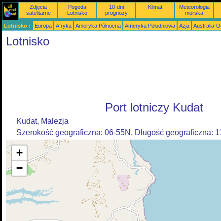
Zdjęcia
Pogoda
10-dni
Klimat
Meteorologia
satelitarne
Lotnisko
prognozy
morska
Lotnisko :
Europa
Afryka
Ameryka Północna
Ameryka Południowa
Azja
Australia-
Lotnisko
Port lotniczy Kudat
Kudat, Malezja
Szerokość geograficzna: 06-55N, Długość geograficzna: 
+
−