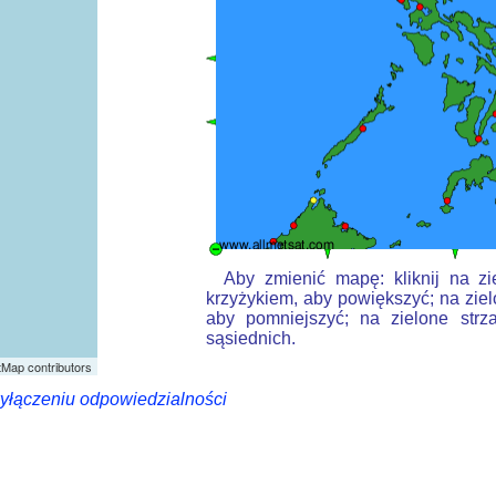
Aby zmienić mapę: kliknij na zi
krzyżykiem, aby powiększyć; na ziel
aby pomniejszyć; na zielone strz
sąsiednich.
Map contributors
wyłączeniu odpowiedzialności