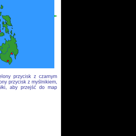
elony przycisk z czarnym
ony przycisk z myślnikiem,
ałki, aby przejść do map