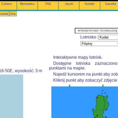
Cyklony
Błyskawica
FAQ
Języki
Kontakt
Gazetka
Oceania
Inny
Lotnisko :
Interaktywne mapy lotnisk.
Dostępne lotniska zaznaczon
punktami na mapie.
116-50E, wysokość: 3 m
Najedź kursorem na punkt aby zob
Kliknij punkt aby zobaczyć zdjęcie 