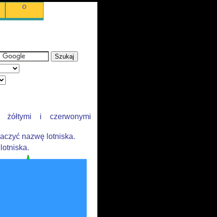
O
o żółtymi i czerwonymi
aczyć nazwę lotniska.
lotniska.