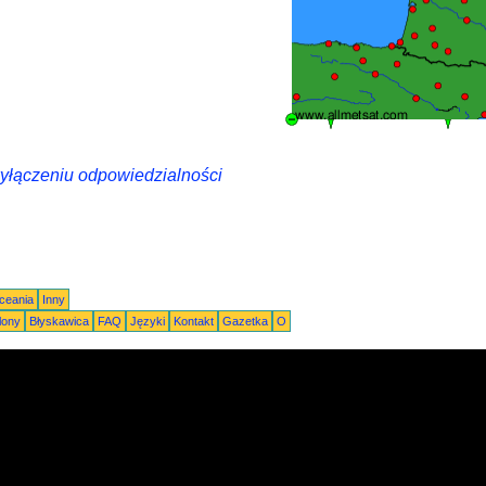
wyłączeniu odpowiedzialności
Oceania
Inny
lony
Błyskawica
FAQ
Języki
Kontakt
Gazetka
O