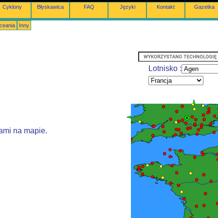
Cyklony
Błyskawica
FAQ
Języki
Kontakt
Gazetka
Oceania
Inny
Lotnisko :
ami na mapie.