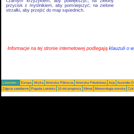
czarnym krzyżykiem, aby powiększyć; na zielony
przycisk z myślnikiem, aby pomniejszyć; na zielone
strzałki, aby przejść do map sąsiednich.
Informacje na tej stronie internetowej podlegają
klauzuli o 
Lotnisko :
Europa
Afryka
Ameryka Północna
Ameryka Południowa
Azja
Australia-
Zdjęcia satelitarne
Pogoda Lotnisko
10-dni prognozy
Klimat
Meteorologia morska
Cyk