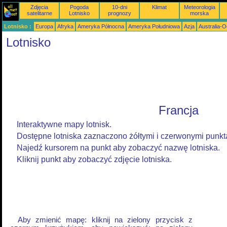
Zdjęcia
Pogoda
10-dni
Klimat
Meteorologia
satelitarne
Lotnisko
prognozy
morska
Lotnisko :
Europa
Afryka
Ameryka Północna
Ameryka Południowa
Azja
Australia-
Lotnisko
Francja
Interaktywne mapy lotnisk.
Dostępne lotniska zaznaczono żółtymi i czerwonymi punkt
Najedź kursorem na punkt aby zobaczyć nazwę lotniska.
Kliknij punkt aby zobaczyć zdjęcie lotniska.
Aby zmienić mapę: kliknij na zielony przycisk z