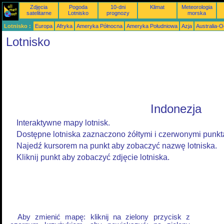
Zdjęcia
Pogoda
10-dni
Klimat
Meteorologia
satelitarne
Lotnisko
prognozy
morska
Lotnisko :
Europa
Afryka
Ameryka Północna
Ameryka Południowa
Azja
Australia-
Lotnisko
Indonezja
Interaktywne mapy lotnisk.
Dostępne lotniska zaznaczono żółtymi i czerwonymi punkt
Najedź kursorem na punkt aby zobaczyć nazwę lotniska.
Kliknij punkt aby zobaczyć zdjęcie lotniska.
Aby zmienić mapę: kliknij na zielony przycisk z