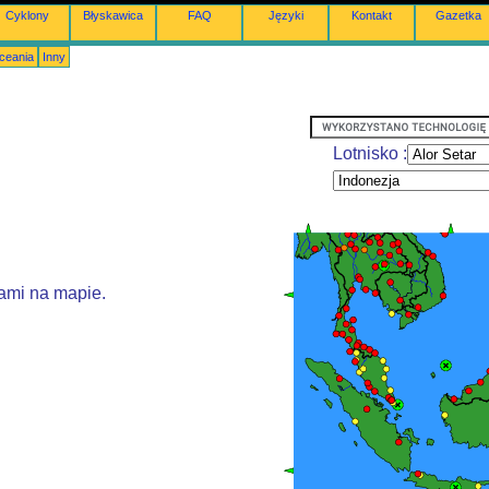
Cyklony
Błyskawica
FAQ
Języki
Kontakt
Gazetka
Oceania
Inny
Lotnisko :
ami na mapie.