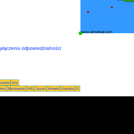
wyłączeniu odpowiedzialności
Oceania
Inny
lony
Błyskawica
FAQ
Języki
Kontakt
Gazetka
O