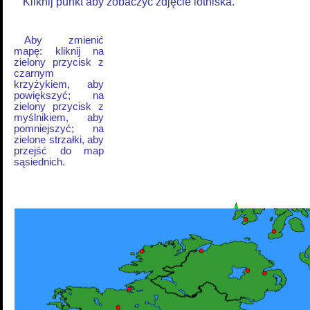
Kliknij punkt aby zobaczyć zdjęcie lotniska.
Aby zmienić
mapę: kliknij na
zielony przycisk z
czarnym
krzyżykiem, aby
powiększyć; na
zielony przycisk z
myślnikiem, aby
pomniejszyć; na
zielone strzałki, aby
przejść do map
sąsiednich.