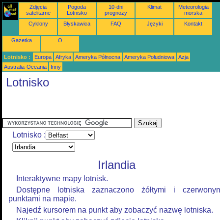
Zdjęcia
Pogoda
10-dni
Klimat
Meteorologia
satelitarne
Lotnisko
prognozy
morska
Cyklony
Błyskawica
FAQ
Języki
Kontakt
Gazetka
O
Lotnisko :
Europa
Afryka
Ameryka Północna
Ameryka Południowa
Azja
Australia-Oceania
Inny
Lotnisko
Lotnisko :
Irlandia
Interaktywne mapy lotnisk.
Dostępne lotniska zaznaczono żółtymi i czerwony
punktami na mapie.
Najedź kursorem na punkt aby zobaczyć nazwę lotniska.