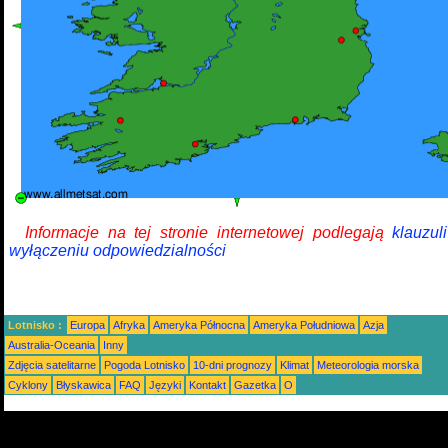
Informacje na tej stronie internetowej podlegają
klauzul
wyłączeniu odpowiedzialności
Lotnisko :
Europa
Afryka
Ameryka Północna
Ameryka Południowa
Azja
Australia-Oceania
Inny
Zdjęcia satelitarne
Pogoda Lotnisko
10-dni prognozy
Klimat
Meteorologia morska
Cyklony
Błyskawica
FAQ
Języki
Kontakt
Gazetka
O