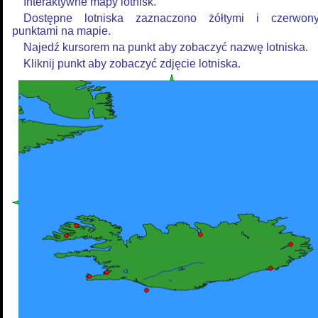
Interaktywne mapy lotnisk.
Dostępne lotniska zaznaczono żółtymi i czerwon
punktami na mapie.
Najedź kursorem na punkt aby zobaczyć nazwę lotniska.
Kliknij punkt aby zobaczyć zdjęcie lotniska.