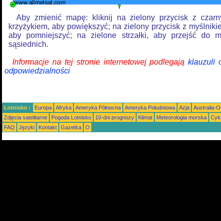
Aby zmienić mapę: kliknij na zielony przycisk z czar
krzyżykiem, aby powiększyć; na zielony przycisk z myślniki
aby pomniejszyć; na zielone strzałki, aby przejść do 
sąsiednich.
Informacje na tej stronie internetowej podlegają
klauzuli
odpowiedzialności
Lotnisko :
Europa
Afryka
Ameryka Północna
Ameryka Południowa
Azja
Australia-
Zdjęcia satelitarne
Pogoda Lotnisko
10-dni prognozy
Klimat
Meteorologia morska
Cyk
FAQ
Języki
Kontakt
Gazetka
O