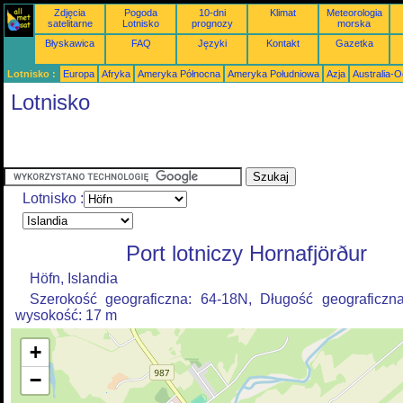
Zdjęcia
Pogoda
10-dni
Klimat
Meteorologia
satelitarne
Lotnisko
prognozy
morska
Błyskawica
FAQ
Języki
Kontakt
Gazetka
Lotnisko :
Europa
Afryka
Ameryka Północna
Ameryka Południowa
Azja
Australia-
Lotnisko
Lotnisko :
Port lotniczy Hornafjörður
Höfn, Islandia
Szerokość geograficzna: 64-18N, Długość geograficzn
wysokość: 17 m
+
−