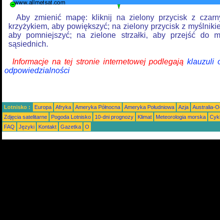
Aby zmienić mapę: kliknij na zielony przycisk z czar
krzyżykiem, aby powiększyć; na zielony przycisk z myślniki
aby pomniejszyć; na zielone strzałki, aby przejść do 
sąsiednich.
Informacje na tej stronie internetowej podlegają
klauzuli
odpowiedzialności
Lotnisko :
Europa
Afryka
Ameryka Północna
Ameryka Południowa
Azja
Australia-
Zdjęcia satelitarne
Pogoda Lotnisko
10-dni prognozy
Klimat
Meteorologia morska
Cyk
FAQ
Języki
Kontakt
Gazetka
O