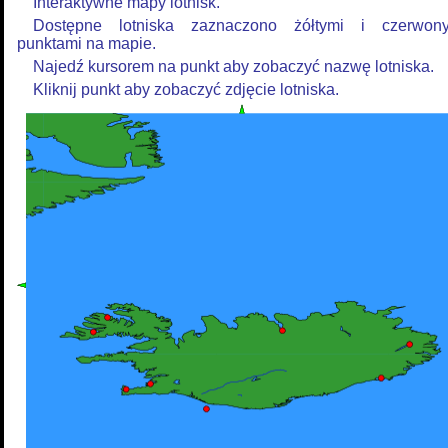
Interaktywne mapy lotnisk.
Dostępne lotniska zaznaczono żółtymi i czerwon
punktami na mapie.
Najedź kursorem na punkt aby zobaczyć nazwę lotniska.
Kliknij punkt aby zobaczyć zdjęcie lotniska.