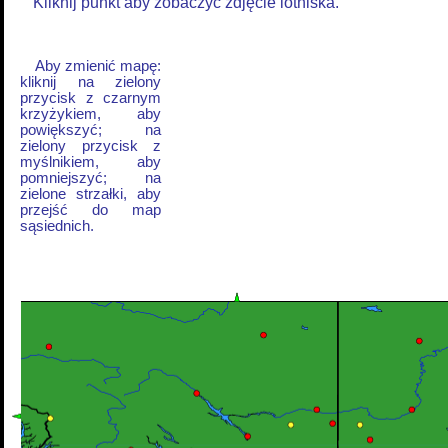
Kliknij punkt aby zobaczyć zdjęcie lotniska.
Aby zmienić mapę:
kliknij na zielony
przycisk z czarnym
krzyżykiem, aby
powiększyć; na
zielony przycisk z
myślnikiem, aby
pomniejszyć; na
zielone strzałki, aby
przejść do map
sąsiednich.