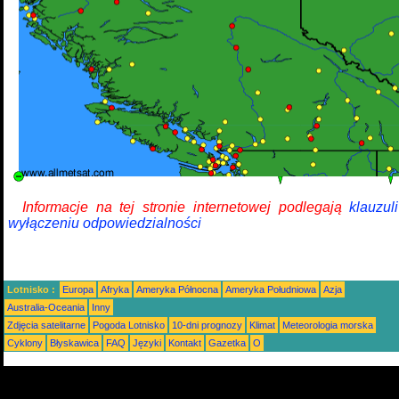
Informacje na tej stronie internetowej podlegają
klauzul
wyłączeniu odpowiedzialności
Lotnisko :
Europa
Afryka
Ameryka Północna
Ameryka Południowa
Azja
Australia-Oceania
Inny
Zdjęcia satelitarne
Pogoda Lotnisko
10-dni prognozy
Klimat
Meteorologia morska
Cyklony
Błyskawica
FAQ
Języki
Kontakt
Gazetka
O