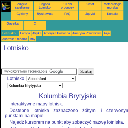
Zdjęcia
Pogoda
10-dni
Klimat
Meteorologia
satelitarne
Lotnisko
prognozy
morska
Cyklony
Błyskawica
FAQ
Języki
Kontakt
Gazetka
O
Lotnisko :
Europa
Afryka
Ameryka Północna
Ameryka Południowa
Azja
Australia-Oceania
Inny
Lotnisko
Lotnisko :
Kolumbia Brytyjska
Interaktywne mapy lotnisk.
Dostępne lotniska zaznaczono żółtymi i czerwony
punktami na mapie.
Najedź kursorem na punkt aby zobaczyć nazwę lotniska.