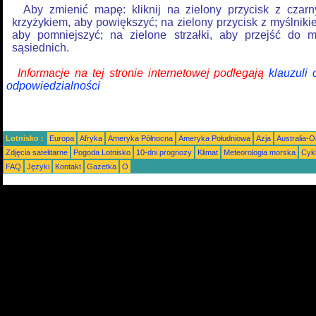
Aby zmienić mapę: kliknij na zielony przycisk z czar
krzyżykiem, aby powiększyć; na zielony przycisk z myślniki
aby pomniejszyć; na zielone strzałki, aby przejść do 
sąsiednich.
Informacje na tej stronie internetowej podlegają
klauzuli
odpowiedzialności
Lotnisko :
Europa
Afryka
Ameryka Północna
Ameryka Południowa
Azja
Australia-
Zdjęcia satelitarne
Pogoda Lotnisko
10-dni prognozy
Klimat
Meteorologia morska
Cyk
FAQ
Języki
Kontakt
Gazetka
O