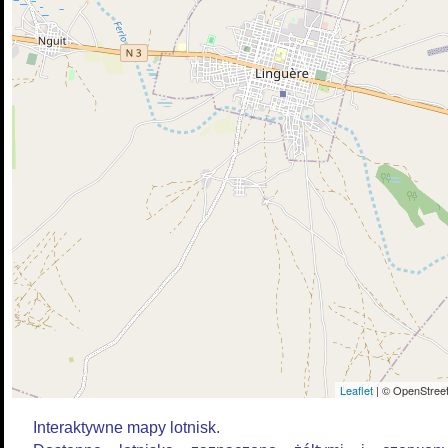
Leaflet
| © OpenStreet
Interaktywne mapy lotnisk.