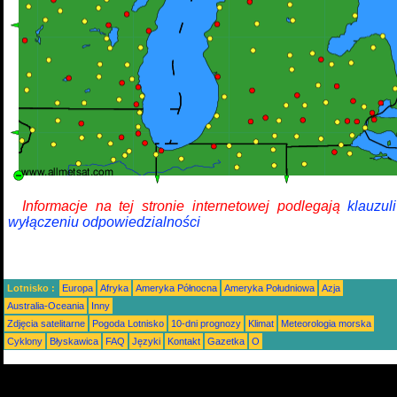
Informacje na tej stronie internetowej podlegają
klauzul
wyłączeniu odpowiedzialności
Lotnisko :
Europa
Afryka
Ameryka Północna
Ameryka Południowa
Azja
Australia-Oceania
Inny
Zdjęcia satelitarne
Pogoda Lotnisko
10-dni prognozy
Klimat
Meteorologia morska
Cyklony
Błyskawica
FAQ
Języki
Kontakt
Gazetka
O