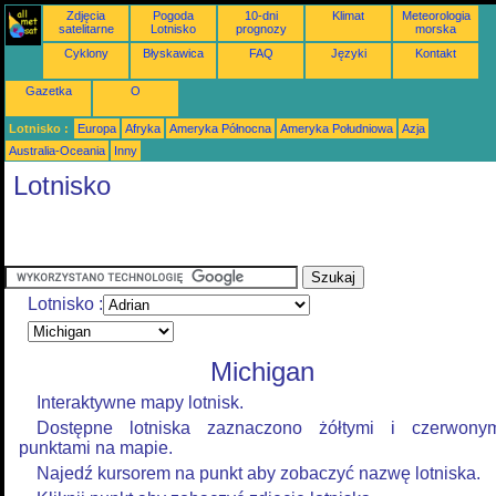
Zdjęcia
Pogoda
10-dni
Klimat
Meteorologia
satelitarne
Lotnisko
prognozy
morska
Cyklony
Błyskawica
FAQ
Języki
Kontakt
Gazetka
O
Lotnisko :
Europa
Afryka
Ameryka Północna
Ameryka Południowa
Azja
Australia-Oceania
Inny
Lotnisko
Lotnisko :
Michigan
Interaktywne mapy lotnisk.
Dostępne lotniska zaznaczono żółtymi i czerwony
punktami na mapie.
Najedź kursorem na punkt aby zobaczyć nazwę lotniska.