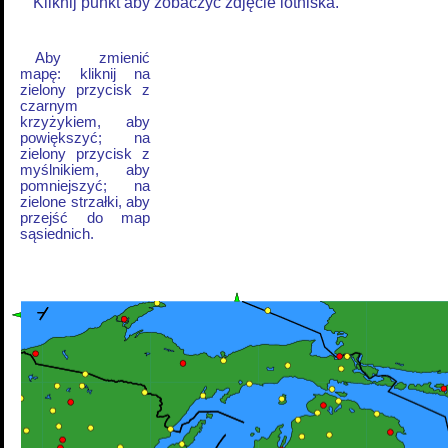
Kliknij punkt aby zobaczyć zdjęcie lotniska.
Aby zmienić
mapę: kliknij na
zielony przycisk z
czarnym
krzyżykiem, aby
powiększyć; na
zielony przycisk z
myślnikiem, aby
pomniejszyć; na
zielone strzałki, aby
przejść do map
sąsiednich.