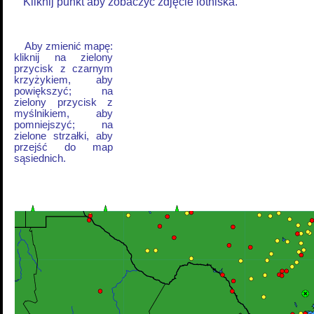
Kliknij punkt aby zobaczyć zdjęcie lotniska.
Aby zmienić mapę:
kliknij na zielony
przycisk z czarnym
krzyżykiem, aby
powiększyć; na
zielony przycisk z
myślnikiem, aby
pomniejszyć; na
zielone strzałki, aby
przejść do map
sąsiednich.