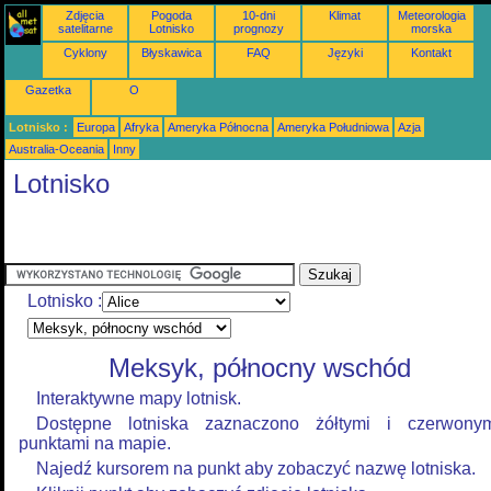
Zdjęcia
Pogoda
10-dni
Klimat
Meteorologia
satelitarne
Lotnisko
prognozy
morska
Cyklony
Błyskawica
FAQ
Języki
Kontakt
Gazetka
O
Lotnisko :
Europa
Afryka
Ameryka Północna
Ameryka Południowa
Azja
Australia-Oceania
Inny
Lotnisko
Lotnisko :
Meksyk, północny wschód
Interaktywne mapy lotnisk.
Dostępne lotniska zaznaczono żółtymi i czerwony
punktami na mapie.
Najedź kursorem na punkt aby zobaczyć nazwę lotniska.