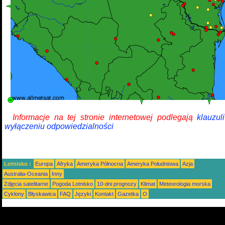
Informacje na tej stronie internetowej podlegają
klauzul
wyłączeniu odpowiedzialności
Lotnisko :
Europa
Afryka
Ameryka Północna
Ameryka Południowa
Azja
Australia-Oceania
Inny
Zdjęcia satelitarne
Pogoda Lotnisko
10-dni prognozy
Klimat
Meteorologia morska
Cyklony
Błyskawica
FAQ
Języki
Kontakt
Gazetka
O