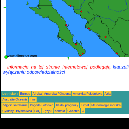
Informacje na tej stronie internetowej podlegają
klauzul
wyłączeniu odpowiedzialności
Lotnisko :
Europa
Afryka
Ameryka Północna
Ameryka Południowa
Azja
Australia-Oceania
Inny
Zdjęcia satelitarne
Pogoda Lotnisko
10-dni prognozy
Klimat
Meteorologia morska
Cyklony
Błyskawica
FAQ
Języki
Kontakt
Gazetka
O