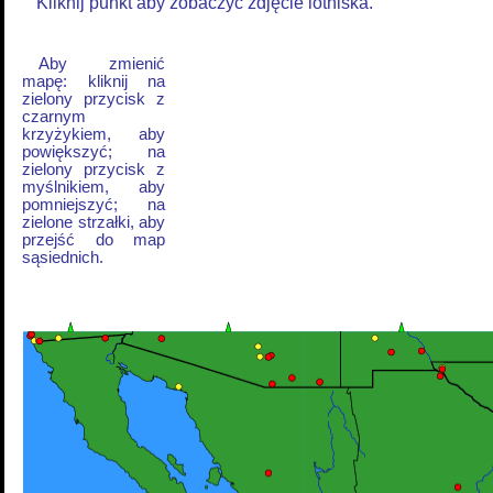
Kliknij punkt aby zobaczyć zdjęcie lotniska.
Aby zmienić
mapę: kliknij na
zielony przycisk z
czarnym
krzyżykiem, aby
powiększyć; na
zielony przycisk z
myślnikiem, aby
pomniejszyć; na
zielone strzałki, aby
przejść do map
sąsiednich.