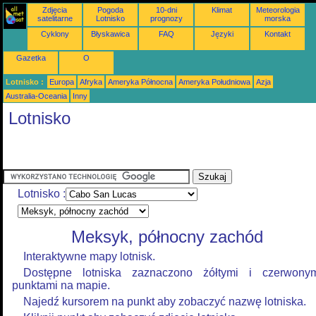
Zdjęcia
Pogoda
10-dni
Klimat
Meteorologia
satelitarne
Lotnisko
prognozy
morska
Cyklony
Błyskawica
FAQ
Języki
Kontakt
Gazetka
O
Lotnisko :
Europa
Afryka
Ameryka Północna
Ameryka Południowa
Azja
Australia-Oceania
Inny
Lotnisko
Lotnisko :
Meksyk, północny zachód
Interaktywne mapy lotnisk.
Dostępne lotniska zaznaczono żółtymi i czerwony
punktami na mapie.
Najedź kursorem na punkt aby zobaczyć nazwę lotniska.