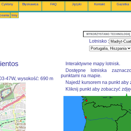
Cyklony
Błyskawica
FAQ
Języki
Kontakt
Gazetka
Oceania
Inny
Lotnisko :
ientos
Interaktywne mapy lotnisk.
Dostępne lotniska zaznacz
punktami na mapie.
003-47W, wysokość: 690 m
Najedź kursorem na punkt aby 
Kliknij punkt aby zobaczyć zdjęc