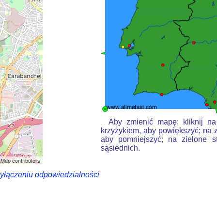
Aby zmienić mapę: kliknij na
krzyżykiem, aby powiększyć; na z
aby pomniejszyć; na zielone s
sąsiednich.
Map contributors
wyłączeniu odpowiedzialności