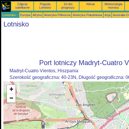
Zdjęcia
Pogoda
10-dni
Klimat
Meteorologia
satelitarne
Lotnisko
prognozy
morska
Lotnisko :
Europa
Afryka
Ameryka Północna
Ameryka Południowa
Azja
Australia-
Lotnisko
Port lotniczy Madryt-Cuatro V
Madryt-Cuatro Vientos, Hiszpania
Szerokość geograficzna: 40-23N, Długość geograficzna: 
+
−