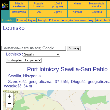
Zdjęcia
Pogoda
10-dni
Klimat
Meteorologia
satelitarne
Lotnisko
prognozy
morska
Błyskawica
FAQ
Języki
Kontakt
Gazetka
Lotnisko :
Europa
Afryka
Ameryka Północna
Ameryka Południowa
Azja
Australia-
Lotnisko
Lotnisko :
Port lotniczy Sewilla-San Pablo
Sewilla, Hiszpania
Szerokość geograficzna: 37-25N, Długość geograficzn
wysokość: 34 m
+
−