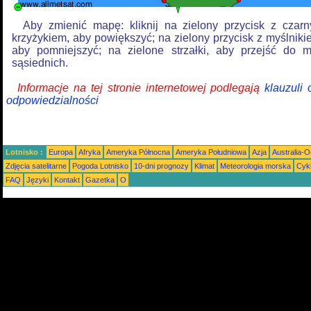
Aby zmienić mapę: kliknij na zielony przycisk z czar
krzyżykiem, aby powiększyć; na zielony przycisk z myślniki
aby pomniejszyć; na zielone strzałki, aby przejść do 
sąsiednich.
Informacje na tej stronie internetowej podlegają
klauzuli
odpowiedzialności
Lotnisko :
Europa
Afryka
Ameryka Północna
Ameryka Południowa
Azja
Australia-
Zdjęcia satelitarne
Pogoda Lotnisko
10-dni prognozy
Klimat
Meteorologia morska
Cyk
FAQ
Języki
Kontakt
Gazetka
O