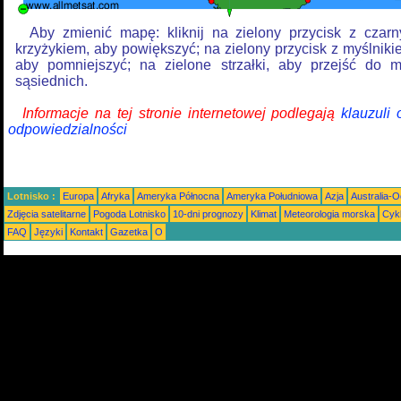
Aby zmienić mapę: kliknij na zielony przycisk z czar
krzyżykiem, aby powiększyć; na zielony przycisk z myślniki
aby pomniejszyć; na zielone strzałki, aby przejść do 
sąsiednich.
Informacje na tej stronie internetowej podlegają
klauzuli
odpowiedzialności
Lotnisko :
Europa
Afryka
Ameryka Północna
Ameryka Południowa
Azja
Australia-
Zdjęcia satelitarne
Pogoda Lotnisko
10-dni prognozy
Klimat
Meteorologia morska
Cyk
FAQ
Języki
Kontakt
Gazetka
O