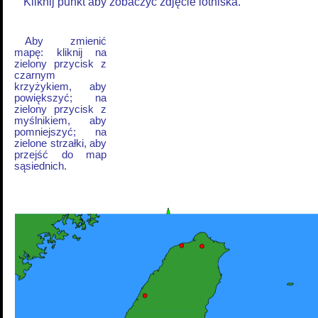
Kliknij punkt aby zobaczyć zdjęcie lotniska.
Aby zmienić
mapę: kliknij na
zielony przycisk z
czarnym
krzyżykiem, aby
powiększyć; na
zielony przycisk z
myślnikiem, aby
pomniejszyć; na
zielone strzałki, aby
przejść do map
sąsiednich.