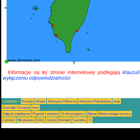
Informacje na tej stronie internetowej podlegają
klauzul
wyłączeniu odpowiedzialności
Lotnisko :
Europa
Afryka
Ameryka Północna
Ameryka Południowa
Azja
Australia-Oceania
Inny
Zdjęcia satelitarne
Pogoda Lotnisko
10-dni prognozy
Klimat
Meteorologia morska
Cyklony
Błyskawica
FAQ
Języki
Kontakt
Gazetka
O