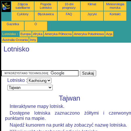
Zdjęcia
Pogoda
10-dni
Klimat
Meteorologia
satelitarne
Lotnisko
prognozy
morska
Cyklony
Błyskawica
FAQ
Języki
Kontakt
Gazetka
O
Lotnisko :
Europa
Afryka
Ameryka Północna
Ameryka Południowa
Azja
Australia-Oceania
Inny
Lotnisko
Lotnisko :
Tajwan
Interaktywne mapy lotnisk.
Dostępne lotniska zaznaczono żółtymi i czerwony
punktami na mapie.
Najedź kursorem na punkt aby zobaczyć nazwę lotniska.