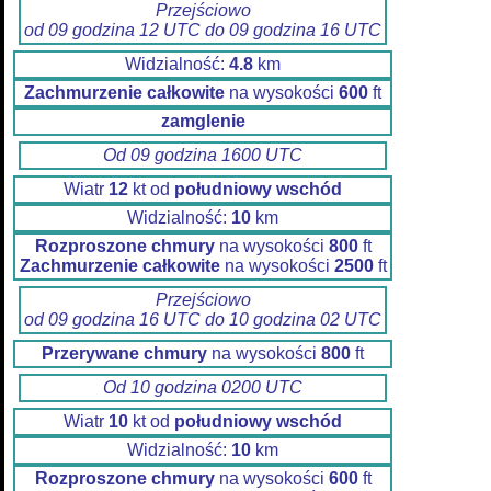
Przejściowo
od 09 godzina 12 UTC do 09 godzina 16 UTC
Widzialność:
4.8
km
Zachmurzenie całkowite
na wysokości
600
ft
zamglenie
Od 09 godzina 1600 UTC
Wiatr
12
kt od
południowy wschód
Widzialność:
10
km
Rozproszone chmury
na wysokości
800
ft
Zachmurzenie całkowite
na wysokości
2500
ft
Przejściowo
od 09 godzina 16 UTC do 10 godzina 02 UTC
Przerywane chmury
na wysokości
800
ft
Od 10 godzina 0200 UTC
Wiatr
10
kt od
południowy wschód
Widzialność:
10
km
Rozproszone chmury
na wysokości
600
ft