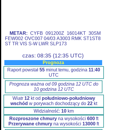
METAR:
CYFB 091200Z 16014KT 30SM
FEW002 OVC007 04/03 A3003 RMK ST1ST8
ST TR VIS S-W LWR SLP173
czas: 08:35 (12:35 UTC)
Prognoza
Raport powstał
55
minut temu, godzina
11:40
UTC
Prognoza ważna od 09 godzina 12 UTC do
10 godzina 12 UTC
Wiatr
12
kt od
południowo-południowy
wschód
w porywach dochodzący do
22
kt
Widzialność:
10
km
Rozproszone chmury
na wysokości
600
ft
Przerywane chmury
na wysokości
13000
ft