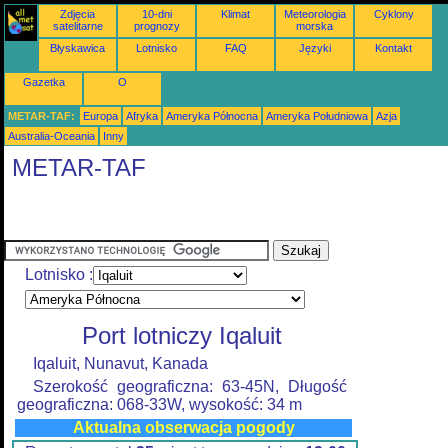
Zdjęcia
10-dni
Klimat
Meteorologia
Cyklony
satelitarne
prognozy
morska
Błyskawica
Lotnisko
FAQ
Języki
Kontakt
Gazetka
O
METAR-TAF:
Europa
Afryka
Ameryka Północna
Ameryka Południowa
Azja
Australia-Oceania
Inny
METAR-TAF
Lotnisko :
Port lotniczy Iqaluit
Iqaluit, Nunavut, Kanada
Szerokość geograficzna: 63-45N, Długość
geograficzna: 068-33W, wysokość: 34 m
Aktualna obserwacja pogody