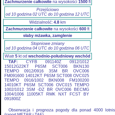
Zachmurzenie całkowite
na wysokości
1500
ft
Przejściowo
od 10 godzina 02 UTC do 10 godzina 12 UTC
Widzialność:
4.8
km
Zachmurzenie całkowite
na wysokości
600
ft
słaby mżawka, zamglenie
Stopniowe zmiany
od 10 godzina 04 UTC do 10 godzina 06 UTC
Wiatr
5
kt od
wschodnio-południowy wschód
TAF:
CYFB 091140Z 0912/1012
15012G22KT P6SM SCT006 BKN130
TEMPO 0912/0916 3SM BR OVC006
FM091600 14012KT P6SM SCT008 OVC025
TEMPO 0916/1002 BKN008 FM100200
14010KT P6SM SCT006 OVC015 TEMPO
1002/1012 3SM -DZ BR OVC006 BECMG
1004/1006 11005KT RMK NXT FCST BY
091800Z
Obserwacja i prognoza pogody dla ponad 4000 lotnis
(raport METAR i TAF).