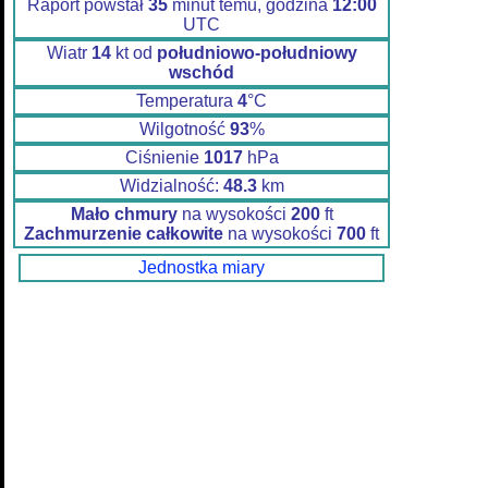
Raport powstał
35
minut temu, godzina
12:00
UTC
Wiatr
14
kt od
południowo-południowy
wschód
Temperatura
4
°C
Wilgotność
93
%
Ciśnienie
1017
hPa
Widzialność:
48.3
km
Mało chmury
na wysokości
200
ft
Zachmurzenie całkowite
na wysokości
700
ft
Jednostka miary