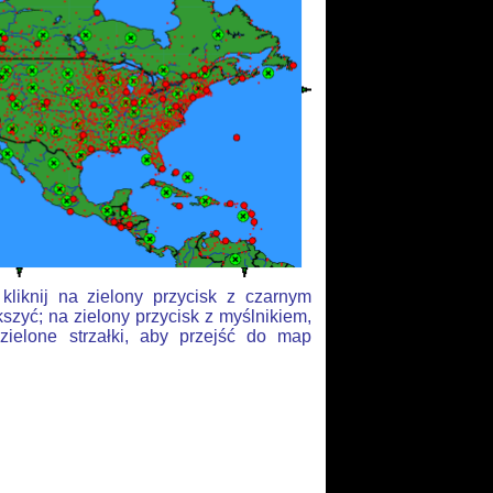
liknij na zielony przycisk z czarnym
szyć; na zielony przycisk z myślnikiem,
zielone strzałki, aby przejść do map