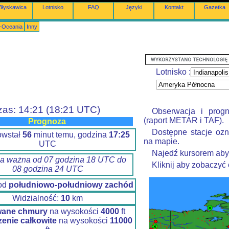
Błyskawica
Lotnisko
FAQ
Języki
Kontakt
Gazetka
a-Oceania
Inny
Lotnisko :
zas: 14:21 (18:21 UTC)
Obserwacja i prog
(raport METAR i TAF).
Prognoza
Dostępne stacje ozn
owstał
56
minut temu, godzina
17:25
na mapie.
UTC
Najedź kursorem aby
a ważna od 07 godzina 18 UTC do
Kliknij aby zobaczyć
08 godzina 24 UTC
 od
południowo-południowy zachód
Widzialność:
10
km
wane chmury
na wysokości
4000
ft
enie całkowite
na wysokości
11000