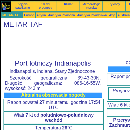
Zdjęcia
10-dni
Klimat
Meteorologia
Cyklony
satelitarne
prognozy
morska
METAR-TAF:
Europa
Afryka
Ameryka Północna
Ameryka Południowa
Azja
Australi
METAR-TAF
Port lotniczy Indianapolis
c
Indianapolis, Indiana, Stany Zjednoczone
Raport p
Szerokość geograficzna: 39-43-30N,
Długość geograficzna: 086-16-55W,
wysokość: 243 m
Prognoz
Aktualna obserwacja pogody
Raport powstał
27
minut temu, godzina
17:54
Wiatr
6
kt
UTC
Wiatr
7
kt od
południowo-południowy
Przery
wschód
Zachmurz
Temperatura
28
°C