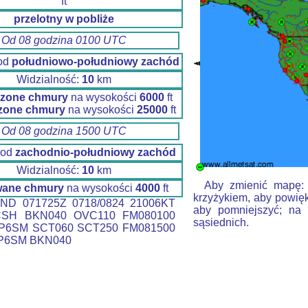
ft
przelotny w pobliże
Od 08 godzina 0100 UTC
 od
południowo-południowy zachód
Widzialność:
10
km
zone chmury
na wysokości
6000
ft
zone chmury
na wysokości
25000
ft
Od 08 godzina 1500 UTC
 od
zachodnio-południowy zachód
Widzialność:
10
km
Aby zmienić mapę: k
wane chmury
na wysokości
4000
ft
krzyżykiem, aby powięk
ND 071725Z 0718/0824 21006KT
aby pomniejszyć; na 
SH BKN040 OVC110 FM080100
sąsiednich.
 P6SM SCT060 SCT250 FM081500
 P6SM BKN040