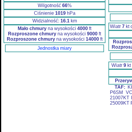
Wilgotność
66
%
Ciśnienie
1019
hPa
Widzialność:
16.1
km
Wiatr
7
kt
Mało chmury
na wysokości
4000
ft
Rozproszone chmury
na wysokości
9000
ft
Rozproszone chmury
na wysokości
14000
ft
Rozpros
Rozpros
Jednostka miary
Wiatr
9
kt
Przery
TAF:
KI
P6SM VC
21007KT
25009KT