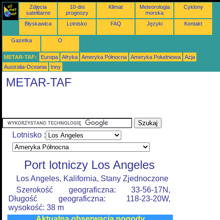
Zdjęcia
10-dni
Klimat
Meteorologia
Cyklony
satelitarne
prognozy
morska
Błyskawica
Lotnisko
FAQ
Języki
Kontakt
Gazetka
O
METAR-TAF:
Europa
Afryka
Ameryka Północna
Ameryka Południowa
Azja
Australia-Oceania
Inny
METAR-TAF
Lotnisko :
Port lotniczy Los Angeles
Los Angeles, Kalifornia, Stany Zjednoczone
Szerokość geograficzna: 33-56-17N,
Długość geograficzna: 118-23-20W,
wysokość: 38 m
Aktualna obserwacja pogody