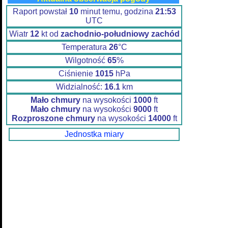
Raport powstał
10
minut temu, godzina
21:53
UTC
Wiatr
12
kt od
zachodnio-południowy zachód
Temperatura
26
°C
Wilgotność
65
%
Ciśnienie
1015
hPa
Widzialność:
16.1
km
Mało chmury
na wysokości
1000
ft
Mało chmury
na wysokości
9000
ft
Rozproszone chmury
na wysokości
14000
ft
Jednostka miary