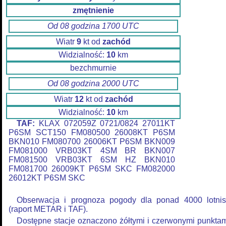
zmętnienie
Od 08 godzina 1700 UTC
Wiatr
9
kt od
zachód
Widzialność:
10
km
bezchmurnie
Od 08 godzina 2000 UTC
Wiatr
12
kt od
zachód
Widzialność:
10
km
TAF:
KLAX 072059Z 0721/0824 27011KT
P6SM SCT150 FM080500 26008KT P6SM
BKN010 FM080700 26006KT P6SM BKN009
FM081000 VRB03KT 4SM BR BKN007
FM081500 VRB03KT 6SM HZ BKN010
FM081700 26009KT P6SM SKC FM082000
26012KT P6SM SKC
Obserwacja i prognoza pogody dla ponad 4000 lotnis
(raport METAR i TAF).
Dostępne stacje oznaczono żółtymi i czerwonymi punkta