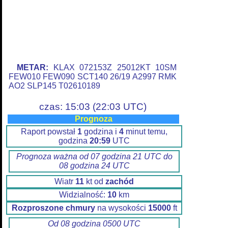
METAR:
KLAX 072153Z 25012KT 10SM
FEW010 FEW090 SCT140 26/19 A2997 RMK
AO2 SLP145 T02610189
czas: 15:03 (22:03 UTC)
Prognoza
Raport powstał
1
godzina i
4
minut temu,
godzina
20:59
UTC
Prognoza ważna od 07 godzina 21 UTC do
08 godzina 24 UTC
Wiatr
11
kt od
zachód
Widzialność:
10
km
Rozproszone chmury
na wysokości
15000
ft
Od 08 godzina 0500 UTC