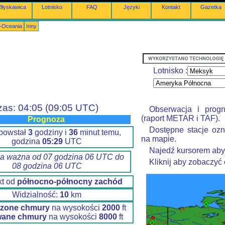
Błyskawica
Lotnisko
FAQ
Języki
Kontakt
Gazetka
a-Oceania
Inny
Lotnisko :
zas: 04:05 (09:05 UTC)
Obserwacja i prog
(raport METAR i TAF).
Prognoza
Dostępne stacje ozn
 powstał
3
godziny i
36
minut temu,
na mapie.
godzina
05:29
UTC
Najedź kursorem aby
a ważna od 07 godzina 06 UTC do
Kliknij aby zobaczyć
08 godzina 06 UTC
kt od
północno-północny zachód
Widzialność:
10
km
zone chmury
na wysokości
2000
ft
wane chmury
na wysokości
8000
ft