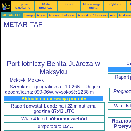
Zdjęcia
10-dni
Klimat
Meteorologia
Cyklony
satelitarne
prognozy
morska
METAR-TAF:
Europa
Afryka
Ameryka Północna
Ameryka Południowa
Azja
Australi
METAR-TAF
Port lotniczy Benita Juáreza w
c
Meksyku
Raport
Meksyk, Meksyk
Szerokość geograficzna: 19-26N, Długość
Prognoz
geograficzna: 099-06W, wysokość: 2238 m
Aktualna obserwacja pogody
Wiatr
5
Raport powstał
1
godzina i
22
minut temu,
godzina
07:43
UTC
Wiatr
4
kt od
północny zachód
Rozpros
Przery
Temperatura
15
°C