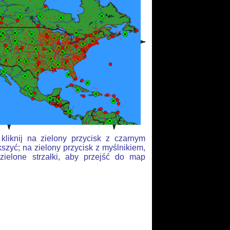
liknij na zielony przycisk z czarnym
szyć; na zielony przycisk z myślnikiem,
zielone strzałki, aby przejść do map