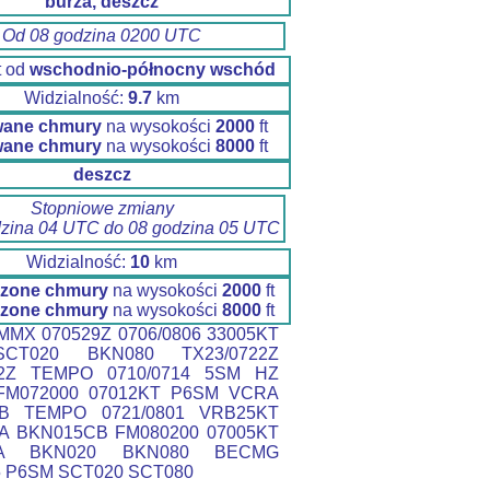
burza, deszcz
Od 08 godzina 0200 UTC
t od
wschodnio-północny wschód
Widzialność:
9.7
km
wane chmury
na wysokości
2000
ft
wane chmury
na wysokości
8000
ft
deszcz
Stopniowe zmiany
dzina 04 UTC do 08 godzina 05 UTC
Widzialność:
10
km
zone chmury
na wysokości
2000
ft
zone chmury
na wysokości
8000
ft
MX 070529Z 0706/0806 33005KT
CT020 BKN080 TX23/0722Z
12Z TEMPO 0710/0714 5SM HZ
FM072000 07012KT P6SM VCRA
B TEMPO 0721/0801 VRB25KT
A BKN015CB FM080200 07005KT
A BKN020 BKN080 BECMG
5 P6SM SCT020 SCT080