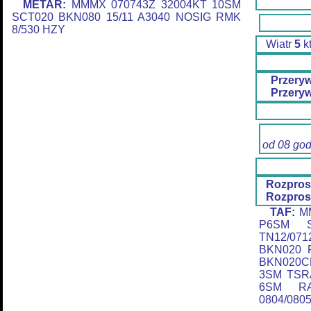
METAR:
MMMX 070743Z 32004KT 10SM
SCT020 BKN080 15/11 A3040 NOSIG RMK
8/530 HZY
Wiatr
5
k
Przery
Przery
od 08 go
Rozpros
Rozpros
TAF:
MM
P6SM S
TN12/07
BKN020 
BKN020C
3SM TSR
6SM R
0804/080