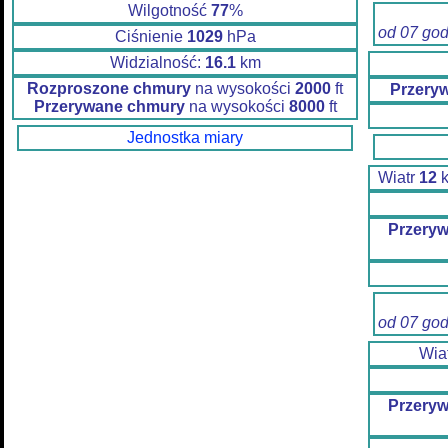
Wilgotność
77
%
od 07 go
Ciśnienie
1029
hPa
Widzialność:
16.1
km
Rozproszone chmury
na wysokości
2000
ft
Przery
Przerywane chmury
na wysokości
8000
ft
Jednostka miary
Wiatr
12
k
Przery
od 07 go
Wia
Przery