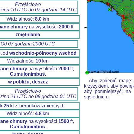
Przejściowo
dzina 10 UTC do 07 godzina 14 UTC
Widzialność:
8.0
km
wane chmury
na wysokości
2000
ft
zmętnienie
Od 07 godzina 2000 UTC
t od
wschodnio-północny wschód
Widzialność:
10
km
wane chmury
na wysokości
2000
ft,
Cumulonimbus.
Aby zmienić mapę: k
w pobliżu, deszcz
krzyżykiem, aby powięk
Przejściowo
aby pomniejszyć; na 
dzina 21 UTC do 08 godzina 01 UTC
sąsiednich.
tr
25
kt z kierunków zmiennych
Widzialność:
4.8
km
wane chmury
na wysokości
1500
ft,
Cumulonimbus.