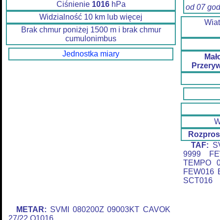
Ciśnienie
1016
hPa
od 07 go
Widzialność 10 km lub więcej
Wia
Brak chmur poniżej 1500 m i brak chmur
cumulonimbus
Jednostka miary
Mał
Przery
W
Rozpros
TAF:
SV
9999 FE
TEMPO 0
FEW016 
SCT016
METAR:
SVMI 080200Z 09003KT CAVOK
27/22 Q1016