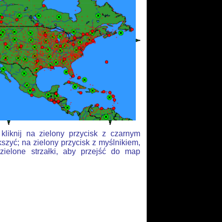
liknij na zielony przycisk z czarnym
szyć; na zielony przycisk z myślnikiem,
zielone strzałki, aby przejść do map