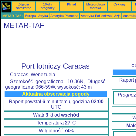
Zdjęcia
10-dni
Klimat
Meteorologia
Cyklony
satelitarne
prognozy
morska
METAR-TAF:
Europa
Afryka
Ameryka Północna
Ameryka Południowa
Azja
Australi
METAR-TAF
Port lotniczy Caracas
c
Caracas, Wenezuela
Raport
Szerokość geograficzna: 10-36N, Długość
geograficzna: 066-59W, wysokość: 43 m
Aktualna obserwacja pogody
Prognoz
Raport powstał
6
minut temu, godzina
02:00
UTC
Wiatr
3
kt od
wschód
W
Temperatura
27
°C
Mał
Wilgotność
74
%