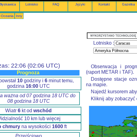
Błyskawica
Lotnisko
FAQ
Języki
Kontakt
Gazetka
a-Oceania
Inny
Lotnisko :
zas: 22:06 (02:06 UTC)
Obserwacja i prog
(raport METAR i TAF).
Prognoza
Dostępne stacje ozn
 powstał
10
godziny i
6
minut temu,
na mapie.
godzina
16:00
UTC
Najedź kursorem aby
a ważna od 07 godzina 18 UTC do
Kliknij aby zobaczyć
08 godzina 18 UTC
Wiatr
6
kt od
wschód
idzialność 10 km lub więcej
o chmury
na wysokości
1600
ft
Przejściowo