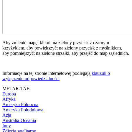
Aby zmienić mapę: kliknij na zielony przycisk z czarnym
krzyżykiem, aby powiększyć; na zielony przycisk z myślnikiem,
aby pomniejszyć; na zielone strzałki, aby przejść do map sąsiednich.
Informacje na tej stronie internetowej podlegają
klauzuli o
wyłączeniu odpowiedzialności
METAR-TAF:
Europa
Afryka
Ameryka Północna
Ameryka Południowa
Azja
Australia-Oceania
Inny
Zdjęcia satelitarne