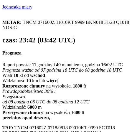
Jednostka miary
METAR:
TNCM 071600Z 11010KT 9999 BKN018 31/23 Q1018
NOSIG
czas: 23:42 (03:42 UTC)
Prognoza
Raport powstał
11
godziny i
40
minut temu, godzina
16:02
UTC
Prognoza ważna od 07 godzina 18 UTC do 08 godzina 18 UTC
Wiatr
10
kt od
wschód
Widzialność 10 km lub więcej
Rozproszone chmury
na wysokości
1800
ft
Prawdopodobieństwo 30% :
Przejściowo
od 08 godzina 06 UTC do 08 godzina 12 UTC
Widzialność:
6000
m
Przerywane chmury
na wysokości
1600
ft
przelotny opad deszczu,
TAF:
TNCM 071602Z 0718/0818 09010KT 9999 SCT018