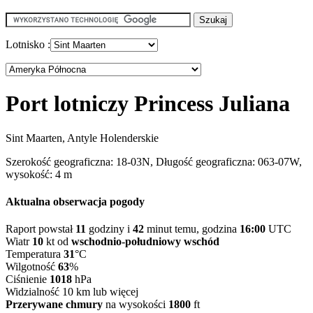
Lotnisko :
Port lotniczy Princess Juliana
Sint Maarten, Antyle Holenderskie
Szerokość geograficzna: 18-03N, Długość geograficzna: 063-07W,
wysokość: 4 m
Aktualna obserwacja pogody
Raport powstał
11
godziny i
42
minut temu, godzina
16:00
UTC
Wiatr
10
kt od
wschodnio-południowy wschód
Temperatura
31
°C
Wilgotność
63
%
Ciśnienie
1018
hPa
Widzialność 10 km lub więcej
Przerywane chmury
na wysokości
1800
ft