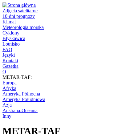
Zdjęcia satelitarne
10-dni prognozy
Klimat
Meteorologia morska
Cyklony
Błyskawica
Lotnisko
FAQ
Języki
Kontakt
Gazetka
O
METAR-TAF:
Europa
Afryka
Ameryka Północna
Ameryka Południowa
Azja
Australia-Oceania
Inny
METAR-TAF