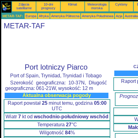
Zdjęcia
10-dni
Klimat
Meteorologia
Cyklony
satelitarne
prognozy
morska
METAR-TAF:
Europa
Afryka
Ameryka Północna
Ameryka Południowa
Azja
Australi
METAR-TAF
Port lotniczy Piarco
c
Port of Spain, Trynidad, Trynidad i Tobago
Raport 
Szerokość geograficzna: 10-37N, Długość
geograficzna: 061-21W, wysokość: 12 m
Aktualna obserwacja pogody
Prognoz
Raport powstał
25
minut temu, godzina
05:00
UTC
Wiatr
7
kt od
wschodnio-południowy wschód
W
Temperatura
27
°C
Mał
Wilgotność
84
%