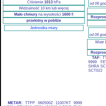
Ciśnienie
1013
hPa
od 06 go
Widzialność 10 km lub więcej
Mało chmury
na wysokości
1600
ft
Rozpros
przelotny w pobliże
Jednostka miary
od 06 go
Wiatr
Rozpros
TAF:
TT
9999 FE
SHRA SC
SCT022
METAR:
TTPP 060500Z 11007KT 9999