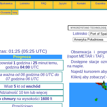
Błyskawica
Lotnisko
FAQ
Języki
Kontakt
Gazetka
a-Oceania
Inny
Lotnisko :
zas: 01:25 (05:25 UTC)
Obserwacja i prog
(raport METAR i TAF).
Prognoza
Dostępne stacje ozn
powstał
1
godzina i
25
minut temu,
na mapie.
godzina
04:00
UTC
Najedź kursorem aby
a ważna od 06 godzina 06 UTC do
Kliknij aby zobaczyć
07 godzina 06 UTC
Wiatr
5
kt od
wschód
idzialność 10 km lub więcej
o chmury
na wysokości
1600
ft
Przejściowo