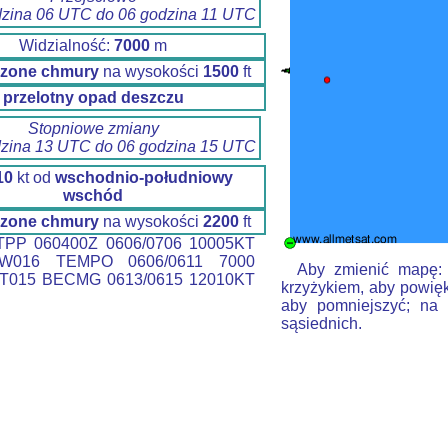
dzina 06 UTC do 06 godzina 11 UTC
Widzialność:
7000
m
zone chmury
na wysokości
1500
ft
przelotny opad deszczu
Stopniowe zmiany
dzina 13 UTC do 06 godzina 15 UTC
10
kt od
wschodnio-południowy
wschód
zone chmury
na wysokości
2200
ft
PP 060400Z 0606/0706 10005KT
W016 TEMPO 0606/0611 7000
Aby zmienić mapę: k
T015 BECMG 0613/0615 12010KT
krzyżykiem, aby powięk
aby pomniejszyć; na 
sąsiednich.