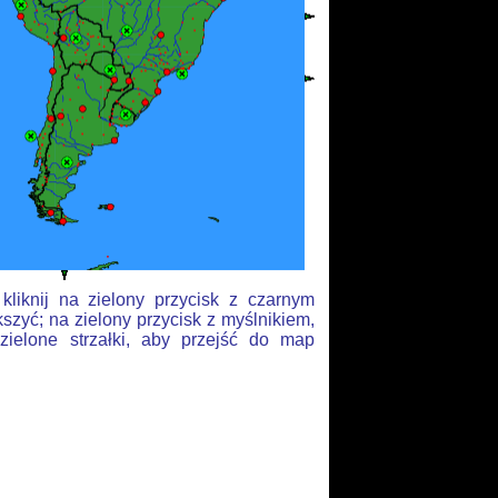
liknij na zielony przycisk z czarnym
szyć; na zielony przycisk z myślnikiem,
zielone strzałki, aby przejść do map