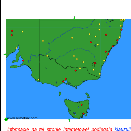
Informacje na tej stronie internetowej podlegają
klauzul