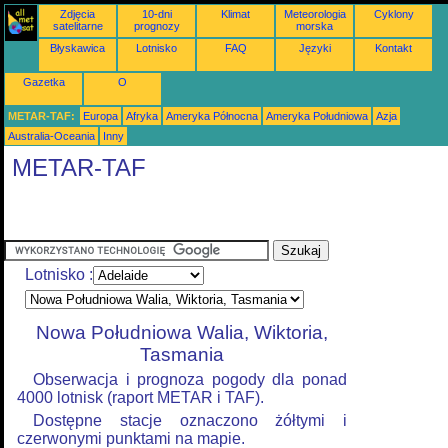
Zdjęcia
10-dni
Klimat
Meteorologia
Cyklony
satelitarne
prognozy
morska
Błyskawica
Lotnisko
FAQ
Języki
Kontakt
Gazetka
O
METAR-TAF:
Europa
Afryka
Ameryka Północna
Ameryka Południowa
Azja
Australia-Oceania
Inny
METAR-TAF
Lotnisko :
Nowa Południowa Walia, Wiktoria,
Tasmania
Obserwacja i prognoza pogody dla ponad
4000 lotnisk (raport METAR i TAF).
Dostępne stacje oznaczono żółtymi i
czerwonymi punktami na mapie.