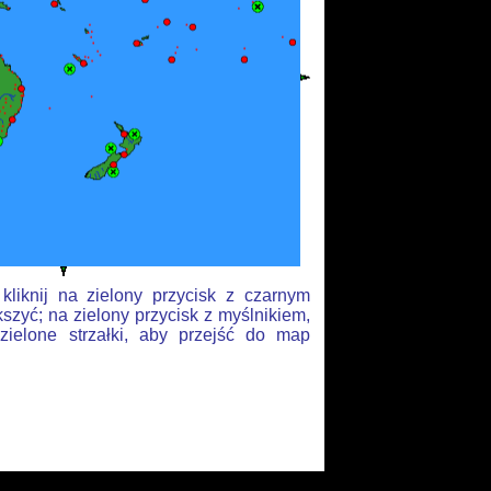
liknij na zielony przycisk z czarnym
szyć; na zielony przycisk z myślnikiem,
zielone strzałki, aby przejść do map