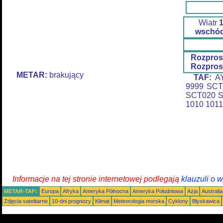
Wiatr
wschó
Rozpros
Rozpros
METAR:
brakujący
TAF:
AY
9999 SCT
SCT020 S
1010 1011
Informacje na tej stronie internetowej podlegają
klauzuli o 
METAR-TAF:
Europa
Afryka
Ameryka Północna
Ameryka Południowa
Azja
Australi
Zdjęcia satelitarne
10-dni prognozy
Klimat
Meteorologia morska
Cyklony
Błyskawica