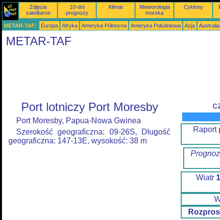
Zdjęcia
10-dni
Klimat
Meteorologia
Cyklony
satelitarne
prognozy
morska
METAR-TAF:
Europa
Afryka
Ameryka Północna
Ameryka Południowa
Azja
Australi
METAR-TAF
Port lotniczy Port Moresby
c
Port Moresby, Papua-Nowa Gwinea
Raport
Szerokość geograficzna: 09-26S, Długość
geograficzna: 147-13E, wysokość: 38 m
Prognoz
Wiatr
W
Rozpros