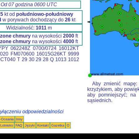
Od 07 godzina 0600 UTC
15
kt od
południowo-południowy
d
w porywach dochodzący do
26
kt
Widzialność:
1011
m
zone chmury
na wysokości
2000
ft
zone chmury
na wysokości
4000
ft
PY 062248Z 0700/0724 16012KT
020 FM070600 16015G26KT 9999
CT040 T 29 30 29 28 Q 1013 1012
Aby zmienić mapę: k
krzyżykiem, aby powięk
aby pomniejszyć; na 
sąsiednich.
wyłączeniu odpowiedzialności
a-Oceania
Inny
Lotnisko
FAQ
Języki
Kontakt
Gazetka
O