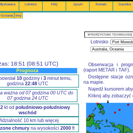
Błyskawica
Lotnisko
FAQ
Języki
Kontakt
Gazetka
a-Oceania
Inny
Lotnisko :
zas: 18:51 (08:51 UTC)
Obserwacja i prog
(raport METAR i TAF).
Prognoza
Dostępne stacje ozn
 powstał
10
godziny i
3
minut temu,
na mapie.
godzina
22:48
UTC
Najedź kursorem aby
a ważna od 07 godzina 00 UTC do
Kliknij aby zobaczyć
07 godzina 24 UTC
12
kt od
południowo-południowy
wschód
idzialność 10 km lub więcej
zone chmury
na wysokości
2000
ft