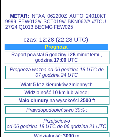
METAR:
NTAA 062200Z AUTO 24010KT
9999 FEW013/// SCT019/// BKN062/// ///TCU
27/24 Q1013 BECMG FEW025
czas: 12:28 (22:28 UTC)
Prognoza
Raport powstał
5
godziny i
28
minut temu,
godzina
17:00
UTC
Prognoza ważna od 06 godzina 18 UTC do
07 godzina 24 UTC
Wiatr
5
kt z kierunków zmiennych
Widzialność 10 km lub więcej
Mało chmury
na wysokości
2500
ft
Prawdopodobieństwo 30% :
Przejściowo
od 06 godzina 18 UTC do 06 godzina 21 UTC
Widzialność:
3000
m