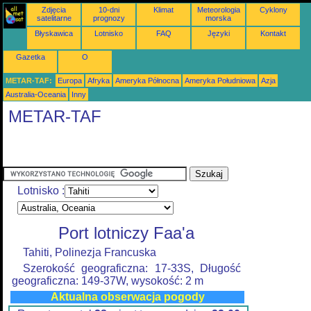
Zdjęcia
10-dni
Klimat
Meteorologia
Cyklony
satelitarne
prognozy
morska
Błyskawica
Lotnisko
FAQ
Języki
Kontakt
Gazetka
O
METAR-TAF:
Europa
Afryka
Ameryka Północna
Ameryka Południowa
Azja
Australia-Oceania
Inny
METAR-TAF
Lotnisko :
Port lotniczy Faa'a
Tahiti, Polinezja Francuska
Szerokość geograficzna: 17-33S, Długość
geograficzna: 149-37W, wysokość: 2 m
Aktualna obserwacja pogody