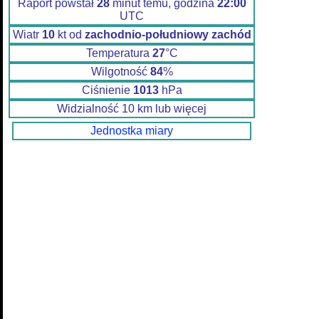
Raport powstał
28
minut temu, godzina
22:00
UTC
Wiatr
10
kt od
zachodnio-południowy zachód
Temperatura
27
°C
Wilgotność
84
%
Ciśnienie
1013
hPa
Widzialność 10 km lub więcej
Jednostka miary