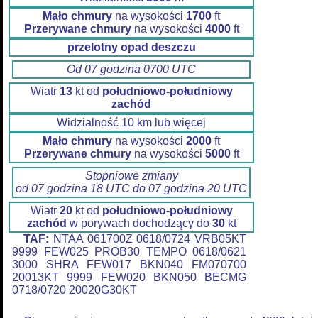
Mało chmury
na wysokości
1700
ft
Przerywane chmury
na wysokości
4000
ft
przelotny opad deszczu
Od 07 godzina 0700 UTC
Wiatr
13
kt od
południowo-południowy
zachód
Widzialność 10 km lub więcej
Mało chmury
na wysokości
2000
ft
Przerywane chmury
na wysokości
5000
ft
Stopniowe zmiany
od 07 godzina 18 UTC do 07 godzina 20 UTC
Wiatr
20
kt od
południowo-południowy
zachód
w porywach dochodzący do
30
kt
TAF:
NTAA 061700Z 0618/0724 VRB05KT
9999 FEW025 PROB30 TEMPO 0618/0621
3000 SHRA FEW017 BKN040 FM070700
20013KT 9999 FEW020 BKN050 BECMG
0718/0720 20020G30KT