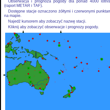
Obserwacja i prognoza pogody dla ponad 4000 lotni
(raport METAR i TAF).
Dostępne stacje oznaczono żółtymi i czerwonymi punkta
na mapie.
Najedź kursorem aby zobaczyć nazwę stacji.
Kliknij aby zobaczyć obserwacje i prognozy pogody.