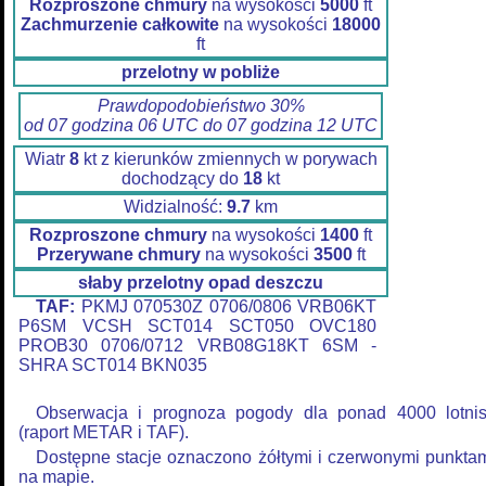
Rozproszone chmury
na wysokości
5000
ft
Zachmurzenie całkowite
na wysokości
18000
ft
przelotny w pobliże
Prawdopodobieństwo 30%
od 07 godzina 06 UTC do 07 godzina 12 UTC
Wiatr
8
kt z kierunków zmiennych w porywach
dochodzący do
18
kt
Widzialność:
9.7
km
Rozproszone chmury
na wysokości
1400
ft
Przerywane chmury
na wysokości
3500
ft
słaby przelotny opad deszczu
TAF:
PKMJ 070530Z 0706/0806 VRB06KT
P6SM VCSH SCT014 SCT050 OVC180
PROB30 0706/0712 VRB08G18KT 6SM -
SHRA SCT014 BKN035
Obserwacja i prognoza pogody dla ponad 4000 lotni
(raport METAR i TAF).
Dostępne stacje oznaczono żółtymi i czerwonymi punkta
na mapie.