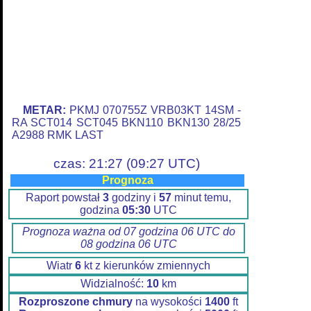
METAR:
PKMJ 070755Z VRB03KT 14SM -
RA SCT014 SCT045 BKN110 BKN130 28/25
A2988 RMK LAST
czas: 21:27 (09:27 UTC)
Prognoza
Raport powstał
3
godziny i
57
minut temu,
godzina
05:30
UTC
Prognoza ważna od 07 godzina 06 UTC do
08 godzina 06 UTC
Wiatr
6
kt z kierunków zmiennych
Widzialność:
10
km
Rozproszone chmury
na wysokości
1400
ft