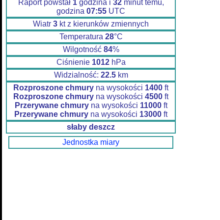
Raport powstał
1
godzina i
32
minut temu,
godzina
07:55
UTC
Wiatr
3
kt z kierunków zmiennych
Temperatura
28
°C
Wilgotność
84
%
Ciśnienie
1012
hPa
Widzialność:
22.5
km
Rozproszone chmury
na wysokości
1400
ft
Rozproszone chmury
na wysokości
4500
ft
Przerywane chmury
na wysokości
11000
ft
Przerywane chmury
na wysokości
13000
ft
słaby deszcz
Jednostka miary