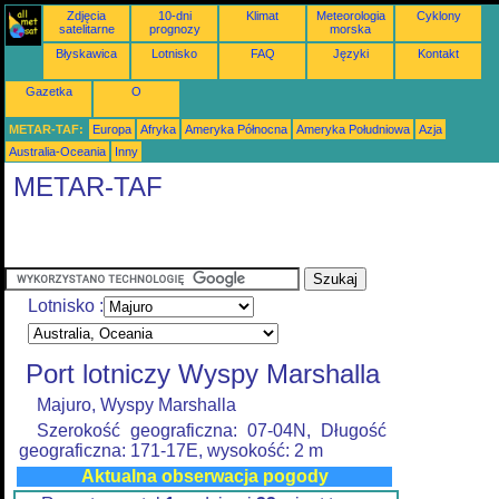
Zdjęcia
10-dni
Klimat
Meteorologia
Cyklony
satelitarne
prognozy
morska
Błyskawica
Lotnisko
FAQ
Języki
Kontakt
Gazetka
O
METAR-TAF:
Europa
Afryka
Ameryka Północna
Ameryka Południowa
Azja
Australia-Oceania
Inny
METAR-TAF
Lotnisko :
Port lotniczy Wyspy Marshalla
Majuro, Wyspy Marshalla
Szerokość geograficzna: 07-04N, Długość
geograficzna: 171-17E, wysokość: 2 m
Aktualna obserwacja pogody