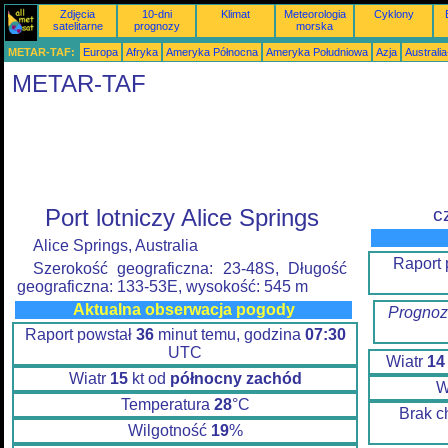
Zdjęcia
10-dni
Klimat
Meteorologia
Cyklony
satelitarne
prognozy
morska
METAR-TAF:
Europa
Afryka
Ameryka Północna
Ameryka Południowa
Azja
Australi
METAR-TAF
Port lotniczy Alice Springs
c
Alice Springs, Australia
Raport
Szerokość geograficzna: 23-48S, Długość
geograficzna: 133-53E, wysokość: 545 m
Aktualna obserwacja pogody
Prognoz
Raport powstał
36
minut temu, godzina
07:30
UTC
Wiatr
14
Wiatr
15
kt od
północny zachód
W
Temperatura
28
°C
Brak c
Wilgotność
19
%