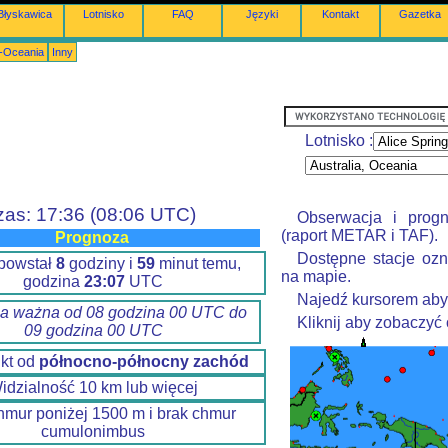
Błyskawica
Lotnisko
FAQ
Języki
Kontakt
Gazetka
a-Oceania
Inny
Lotnisko :
zas: 17:36 (08:06 UTC)
Obserwacja i prog
(raport METAR i TAF).
Prognoza
Dostępne stacje ozn
 powstał
8
godziny i
59
minut temu,
na mapie.
godzina
23:07
UTC
Najedź kursorem aby
a ważna od 08 godzina 00 UTC do
Kliknij aby zobaczyć
09 godzina 00 UTC
kt od
północno-północny zachód
idzialność 10 km lub więcej
hmur poniżej 1500 m i brak chmur
cumulonimbus