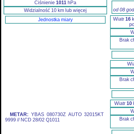
Ciśnienie
1011
hPa
od 08 go
Widzialność 10 km lub więcej
Wiatr
16
k
Jednostka miary
p
W
Brak c
Wi
W
Brak c
Wiatr
10
W
METAR:
YBAS 080730Z AUTO 32015KT
Brak c
9999 // NCD 28/02 Q1011