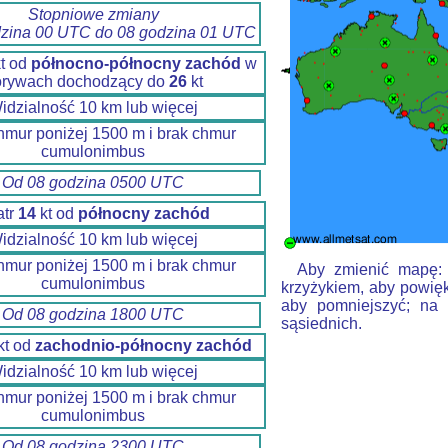
Stopniowe zmiany
dzina 00 UTC do 08 godzina 01 UTC
t od
północno-północny zachód
w
orywach dochodzący do
26
kt
idzialność 10 km lub więcej
hmur poniżej 1500 m i brak chmur
cumulonimbus
Od 08 godzina 0500 UTC
atr
14
kt od
północny zachód
idzialność 10 km lub więcej
hmur poniżej 1500 m i brak chmur
Aby zmienić mapę: k
cumulonimbus
krzyżykiem, aby powięk
aby pomniejszyć; na 
Od 08 godzina 1800 UTC
sąsiednich.
kt od
zachodnio-północny zachód
idzialność 10 km lub więcej
hmur poniżej 1500 m i brak chmur
cumulonimbus
Od 08 godzina 2300 UTC