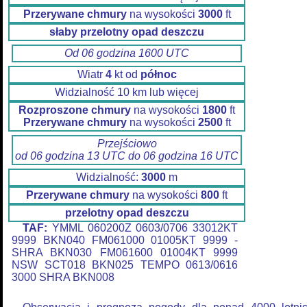
Przerywane chmury
na wysokości
3000
ft
słaby przelotny opad deszczu
Od 06 godzina 1600 UTC
Wiatr
4
kt od
północ
Widzialność 10 km lub więcej
Rozproszone chmury
na wysokości
1800
ft
Przerywane chmury
na wysokości
2500
ft
Przejściowo
od 06 godzina 13 UTC do 06 godzina 16 UTC
Widzialność:
3000
m
Przerywane chmury
na wysokości
800
ft
przelotny opad deszczu
TAF:
YMML 060200Z 0603/0706 33012KT
9999 BKN040 FM061000 01005KT 9999 -
SHRA BKN030 FM061600 01004KT 9999
NSW SCT018 BKN025 TEMPO 0613/0616
3000 SHRA BKN008