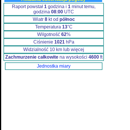
Raport powstał
1
godzina i
1
minut temu,
godzina
08:00
UTC
Wiatr
8
kt od
północ
Temperatura
13
°C
Wilgotność
62
%
Ciśnienie
1021
hPa
Widzialność 10 km lub więcej
Zachmurzenie całkowite
na wysokości
4600
ft
Jednostka miary