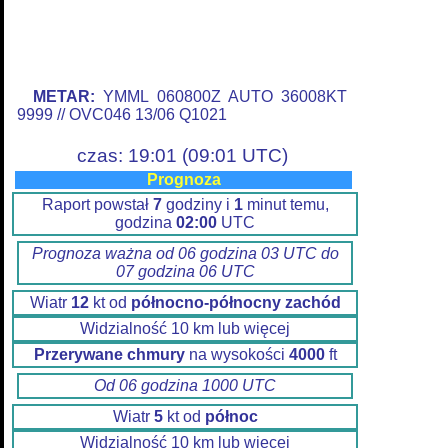
METAR:
YMML 060800Z AUTO 36008KT
9999 // OVC046 13/06 Q1021
czas: 19:01 (09:01 UTC)
Prognoza
Raport powstał
7
godziny i
1
minut temu,
godzina
02:00
UTC
Prognoza ważna od 06 godzina 03 UTC do
07 godzina 06 UTC
Wiatr
12
kt od
północno-północny zachód
Widzialność 10 km lub więcej
Przerywane chmury
na wysokości
4000
ft
Od 06 godzina 1000 UTC
Wiatr
5
kt od
północ
Widzialność 10 km lub więcej