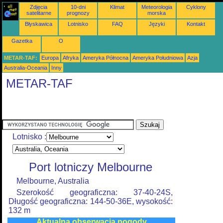
Zdjęcia
10-dni
Klimat
Meteorologia
Cyklony
satelitarne
prognozy
morska
Błyskawica
Lotnisko
FAQ
Języki
Kontakt
Gazetka
O
METAR-TAF:
Europa
Afryka
Ameryka Północna
Ameryka Południowa
Azja
Australia-Oceania
Inny
METAR-TAF
Lotnisko :
Port lotniczy Melbourne
Melbourne, Australia
Szerokość geograficzna: 37-40-24S,
Długość geograficzna: 144-50-36E, wysokość:
132 m
Aktualna obserwacja pogody