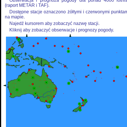
Obserwacja i prognoza pogody dla ponad 4000 lotni
(raport METAR i TAF).
Dostępne stacje oznaczono żółtymi i czerwonymi punkta
na mapie.
Najedź kursorem aby zobaczyć nazwę stacji.
Kliknij aby zobaczyć obserwacje i prognozy pogody.