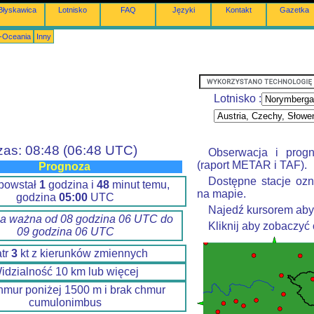
Błyskawica
Lotnisko
FAQ
Języki
Kontakt
Gazetka
a-Oceania
Inny
Lotnisko :
zas: 08:48 (06:48 UTC)
Obserwacja i prog
(raport METAR i TAF).
Prognoza
Dostępne stacje ozn
powstał
1
godzina i
48
minut temu,
na mapie.
godzina
05:00
UTC
Najedź kursorem aby
a ważna od 08 godzina 06 UTC do
Kliknij aby zobaczyć
09 godzina 06 UTC
tr
3
kt z kierunków zmiennych
idzialność 10 km lub więcej
hmur poniżej 1500 m i brak chmur
cumulonimbus