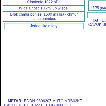
Ciśnienie
1022
hPa
od 08 go
Widzialność 10 km lub więcej
Brak chmur poniżej 1500 m i brak chmur
cumulonimbus
TAF:
ED
CAVOK BE
Jednostka miary
METAR:
EDDN 080620Z AUTO VRB02KT
CAVOK 18/10 Q1022 BECMG 06005KT