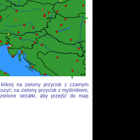
liknij na zielony przycisk z czarnym
szyć; na zielony przycisk z myślnikiem,
zielone strzałki, aby przejść do map