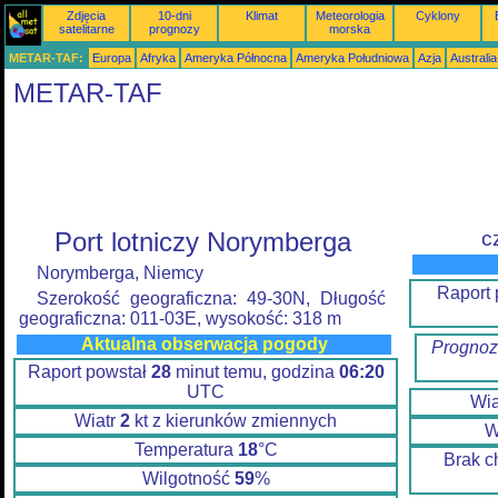
Zdjęcia
10-dni
Klimat
Meteorologia
Cyklony
satelitarne
prognozy
morska
METAR-TAF:
Europa
Afryka
Ameryka Północna
Ameryka Południowa
Azja
Australi
METAR-TAF
Port lotniczy Norymberga
c
Norymberga, Niemcy
Raport 
Szerokość geograficzna: 49-30N, Długość
geograficzna: 011-03E, wysokość: 318 m
Aktualna obserwacja pogody
Prognoz
Raport powstał
28
minut temu, godzina
06:20
UTC
Wia
Wiatr
2
kt z kierunków zmiennych
W
Temperatura
18
°C
Brak c
Wilgotność
59
%