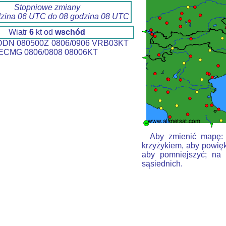
Stopniowe zmiany
dzina 06 UTC do 08 godzina 08 UTC
Wiatr
6
kt od
wschód
DN 080500Z 0806/0906 VRB03KT
CMG 0806/0808 08006KT
Aby zmienić mapę: k
krzyżykiem, aby powięk
aby pomniejszyć; na 
sąsiednich.