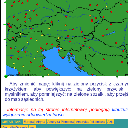
Aby zmienić mapę: kliknij na zielony przycisk z czarn
krzyżykiem, aby powiększyć; na zielony przycisk
myślnikiem, aby pomniejszyć; na zielone strzałki, aby przej
do map sąsiednich.
Informacje na tej stronie internetowej podlegają
klauzul
wyłączeniu odpowiedzialności
METAR-TAF:
Europa
Afryka
Ameryka Północna
Ameryka Południowa
Azja
Australia-Oceania
Inny