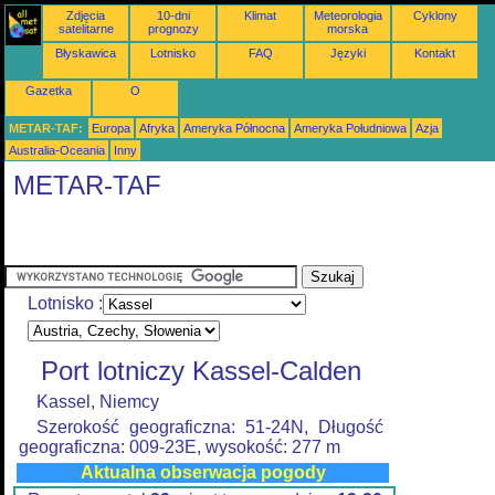
Zdjęcia
10-dni
Klimat
Meteorologia
Cyklony
satelitarne
prognozy
morska
Błyskawica
Lotnisko
FAQ
Języki
Kontakt
Gazetka
O
METAR-TAF:
Europa
Afryka
Ameryka Północna
Ameryka Południowa
Azja
Australia-Oceania
Inny
METAR-TAF
Lotnisko :
Port lotniczy Kassel-Calden
Kassel, Niemcy
Szerokość geograficzna: 51-24N, Długość
geograficzna: 009-23E, wysokość: 277 m
Aktualna obserwacja pogody