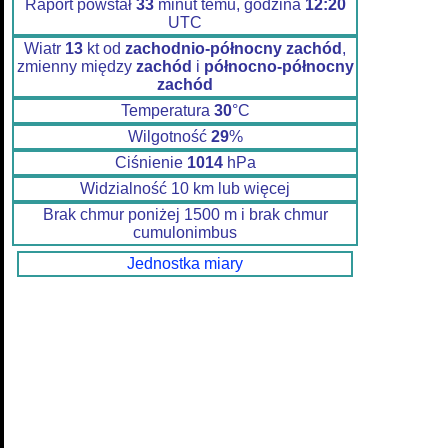
Raport powstał
33
minut temu, godzina
12:20
UTC
Wiatr
13
kt od
zachodnio-północny zachód
,
zmienny między
zachód
i
północno-północny
zachód
Temperatura
30
°C
Wilgotność
29
%
Ciśnienie
1014
hPa
Widzialność 10 km lub więcej
Brak chmur poniżej 1500 m i brak chmur
cumulonimbus
Jednostka miary