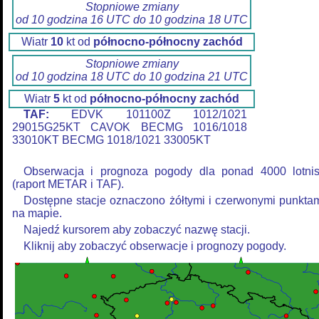
Stopniowe zmiany
od 10 godzina 16 UTC do 10 godzina 18 UTC
Wiatr
10
kt od
północno-północny zachód
Stopniowe zmiany
od 10 godzina 18 UTC do 10 godzina 21 UTC
Wiatr
5
kt od
północno-północny zachód
TAF:
EDVK 101100Z 1012/1021
29015G25KT CAVOK BECMG 1016/1018
33010KT BECMG 1018/1021 33005KT
Obserwacja i prognoza pogody dla ponad 4000 lotni
(raport METAR i TAF).
Dostępne stacje oznaczono żółtymi i czerwonymi punkta
na mapie.
Najedź kursorem aby zobaczyć nazwę stacji.
Kliknij aby zobaczyć obserwacje i prognozy pogody.