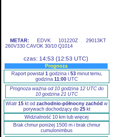
METAR:
EDVK 101220Z 29013KT
260V330 CAVOK 30/10 Q1014
czas: 14:53 (12:53 UTC)
Prognoza
Raport powstał
1
godzina i
53
minut temu,
godzina
11:00
UTC
Prognoza ważna od 10 godzina 12 UTC do
10 godzina 21 UTC
Wiatr
15
kt od
zachodnio-północny zachód
w
porywach dochodzący do
25
kt
Widzialność 10 km lub więcej
Brak chmur poniżej 1500 m i brak chmur
cumulonimbus