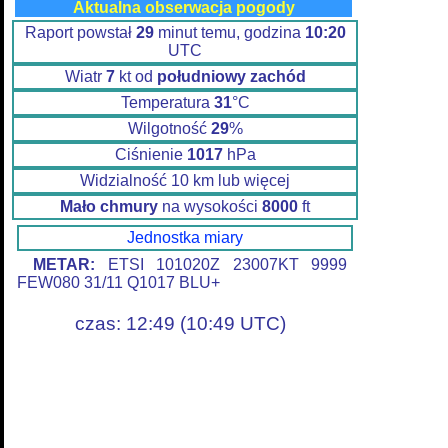
Aktualna obserwacja pogody
Raport powstał
29
minut temu, godzina
10:20
UTC
Wiatr
7
kt od
południowy zachód
Temperatura
31
°C
Wilgotność
29
%
Ciśnienie
1017
hPa
Widzialność 10 km lub więcej
Mało chmury
na wysokości
8000
ft
Jednostka miary
METAR:
ETSI 101020Z 23007KT 9999
FEW080 31/11 Q1017 BLU+
czas: 12:49 (10:49 UTC)