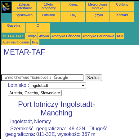
Zdjęcia
10-dni
Klimat
Meteorologia
Cyklony
satelitarne
prognozy
morska
Błyskawica
Lotnisko
FAQ
Języki
Kontakt
Gazetka
O
METAR-TAF:
Europa
Afryka
Ameryka Północna
Ameryka Południowa
Azja
Australia-Oceania
Inny
METAR-TAF
Lotnisko :
Port lotniczy Ingolstadt-
Manching
Ingolstadt, Niemcy
Szerokość geograficzna: 48-43N, Długość
geograficzna: 011-32E, wysokość: 367 m