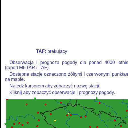
TAF:
brakujący
Obserwacja i prognoza pogody dla ponad 4000 lotni
(raport METAR i TAF).
Dostępne stacje oznaczono żółtymi i czerwonymi punkta
na mapie.
Najedź kursorem aby zobaczyć nazwę stacji.
Kliknij aby zobaczyć obserwacje i prognozy pogody.