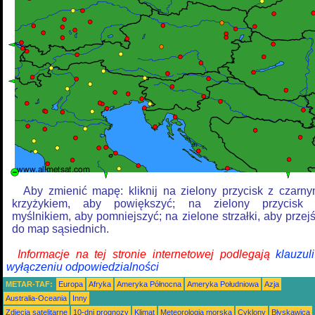
Aby zmienić mapę: kliknij na zielony przycisk z czarn
krzyżykiem, aby powiększyć; na zielony przycisk
myślnikiem, aby pomniejszyć; na zielone strzałki, aby przej
do map sąsiednich.
Informacje na tej stronie internetowej podlegają
klauzul
wyłączeniu odpowiedzialności
METAR-TAF:
Europa
Afryka
Ameryka Północna
Ameryka Południowa
Azja
Australia-Oceania
Inny
Zdjęcia satelitarne
10-dni prognozy
Klimat
Meteorologia morska
Cyklony
Błyskawica