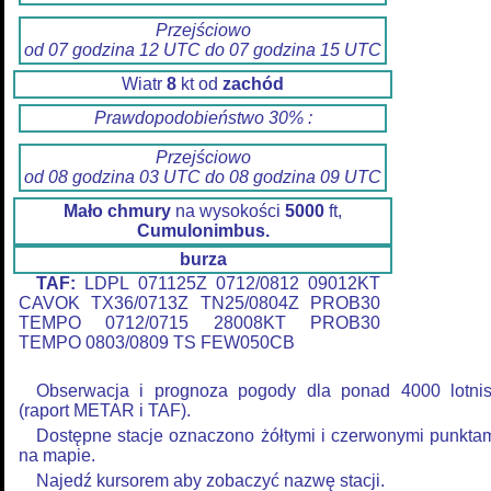
Przejściowo
od 07 godzina 12 UTC do 07 godzina 15 UTC
Wiatr
8
kt od
zachód
Prawdopodobieństwo 30% :
Przejściowo
od 08 godzina 03 UTC do 08 godzina 09 UTC
Mało chmury
na wysokości
5000
ft,
Cumulonimbus.
burza
TAF:
LDPL 071125Z 0712/0812 09012KT
CAVOK TX36/0713Z TN25/0804Z PROB30
TEMPO 0712/0715 28008KT PROB30
TEMPO 0803/0809 TS FEW050CB
Obserwacja i prognoza pogody dla ponad 4000 lotni
(raport METAR i TAF).
Dostępne stacje oznaczono żółtymi i czerwonymi punkta
na mapie.
Najedź kursorem aby zobaczyć nazwę stacji.