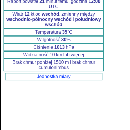
Raport powstał
21
minut temu, godzina
12:00
UTC
Wiatr
12
kt od
wschód
, zmienny między
wschodnio-północny wschód
i
południowy
wschód
Temperatura
35
°C
Wilgotność
30
%
Ciśnienie
1013
hPa
Widzialność 10 km lub więcej
Brak chmur poniżej 1500 m i brak chmur
cumulonimbus
Jednostka miary