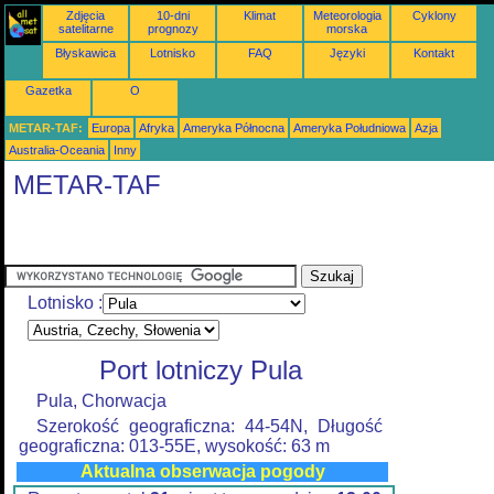
Zdjęcia
10-dni
Klimat
Meteorologia
Cyklony
satelitarne
prognozy
morska
Błyskawica
Lotnisko
FAQ
Języki
Kontakt
Gazetka
O
METAR-TAF:
Europa
Afryka
Ameryka Północna
Ameryka Południowa
Azja
Australia-Oceania
Inny
METAR-TAF
Lotnisko :
Port lotniczy Pula
Pula, Chorwacja
Szerokość geograficzna: 44-54N, Długość
geograficzna: 013-55E, wysokość: 63 m
Aktualna obserwacja pogody