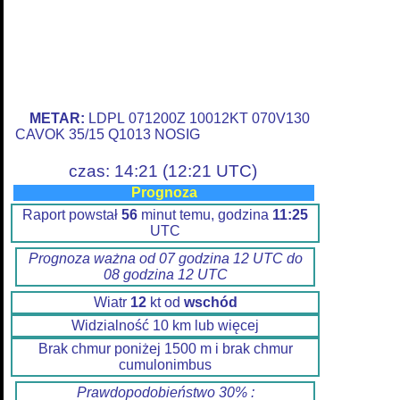
METAR:
LDPL 071200Z 10012KT 070V130
CAVOK 35/15 Q1013 NOSIG
czas: 14:21 (12:21 UTC)
Prognoza
Raport powstał
56
minut temu, godzina
11:25
UTC
Prognoza ważna od 07 godzina 12 UTC do
08 godzina 12 UTC
Wiatr
12
kt od
wschód
Widzialność 10 km lub więcej
Brak chmur poniżej 1500 m i brak chmur
cumulonimbus
Prawdopodobieństwo 30% :