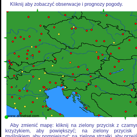
Kliknij aby zobaczyć obserwacje i prognozy pogody.
Aby zmienić mapę: kliknij na zielony przycisk z czarn
krzyżykiem, aby powiększyć; na zielony przycisk
myślnikiem, aby pomniejszyć; na zielone strzałki, aby przej