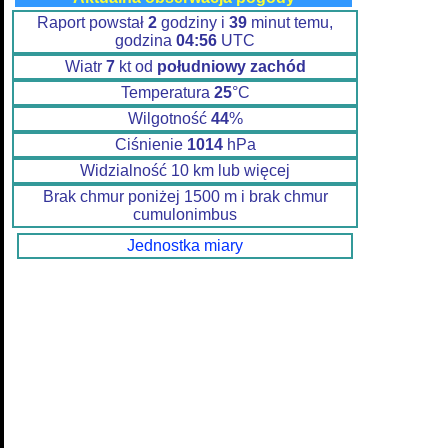
Raport powstał
2
godziny i
39
minut temu,
godzina
04:56
UTC
Wiatr
7
kt od
południowy zachód
Temperatura
25
°C
Wilgotność
44
%
Ciśnienie
1014
hPa
Widzialność 10 km lub więcej
Brak chmur poniżej 1500 m i brak chmur
cumulonimbus
Jednostka miary