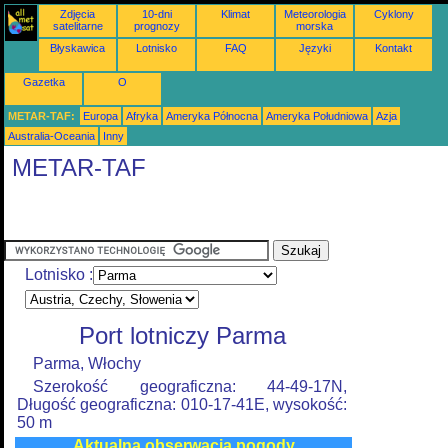
Zdjęcia
10-dni
Klimat
Meteorologia
Cyklony
satelitarne
prognozy
morska
Błyskawica
Lotnisko
FAQ
Języki
Kontakt
Gazetka
O
METAR-TAF:
Europa
Afryka
Ameryka Północna
Ameryka Południowa
Azja
Australia-Oceania
Inny
METAR-TAF
Lotnisko :
Port lotniczy Parma
Parma, Włochy
Szerokość geograficzna: 44-49-17N,
Długość geograficzna: 010-17-41E, wysokość:
50 m
Aktualna obserwacja pogody