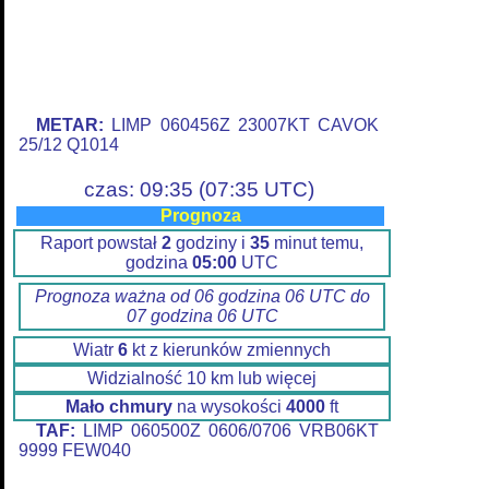
METAR:
LIMP 060456Z 23007KT CAVOK
25/12 Q1014
czas: 09:35 (07:35 UTC)
Prognoza
Raport powstał
2
godziny i
35
minut temu,
godzina
05:00
UTC
Prognoza ważna od 06 godzina 06 UTC do
07 godzina 06 UTC
Wiatr
6
kt z kierunków zmiennych
Widzialność 10 km lub więcej
Mało chmury
na wysokości
4000
ft
TAF:
LIMP 060500Z 0606/0706 VRB06KT
9999 FEW040