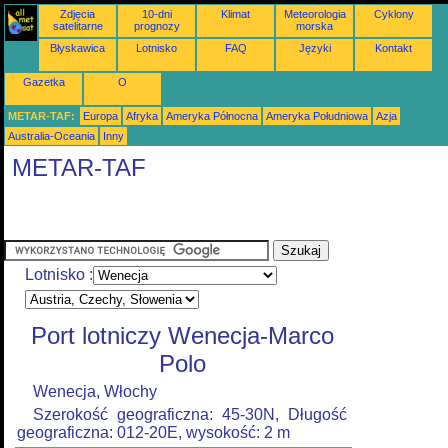
Zdjęcia
10-dni
Klimat
Meteorologia
Cyklony
satelitarne
prognozy
morska
Błyskawica
Lotnisko
FAQ
Języki
Kontakt
Gazetka
O
METAR-TAF:
Europa
Afryka
Ameryka Północna
Ameryka Południowa
Azja
Australia-Oceania
Inny
METAR-TAF
Lotnisko :
Port lotniczy Wenecja-Marco
Polo
Wenecja, Włochy
Szerokość geograficzna: 45-30N, Długość
geograficzna: 012-20E, wysokość: 2 m