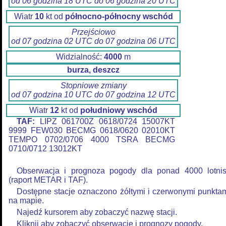
od 06 godzina 18 UTC do 06 godzina 20 UTC
Wiatr
10
kt od
północno-północny wschód
Przejściowo
od 07 godzina 02 UTC do 07 godzina 06 UTC
Widzialność:
4000
m
burza, deszcz
Stopniowe zmiany
od 07 godzina 10 UTC do 07 godzina 12 UTC
Wiatr
12
kt od
południowy wschód
TAF:
LIPZ 061700Z 0618/0724 15007KT
9999 FEW030 BECMG 0618/0620 02010KT
TEMPO 0702/0706 4000 TSRA BECMG
0710/0712 13012KT
Obserwacja i prognoza pogody dla ponad 4000 lotni
(raport METAR i TAF).
Dostępne stacje oznaczono żółtymi i czerwonymi punkta
na mapie.
Najedź kursorem aby zobaczyć nazwę stacji.
Kliknij aby zobaczyć obserwacje i prognozy pogody.