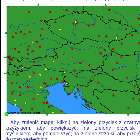
Aby zmienić mapę: kliknij na zielony przycisk z czarn
krzyżykiem, aby powiększyć; na zielony przycisk
myślnikiem, aby pomniejszyć; na zielone strzałki, aby przej
do map sąsiednich.