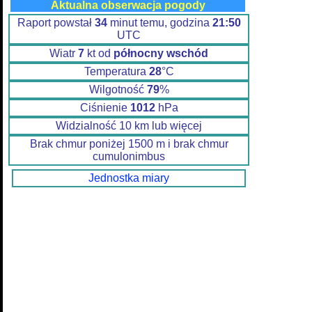
Aktualna obserwacja pogody
Raport powstał
34
minut temu, godzina
21:50
UTC
Wiatr
7
kt od
północny wschód
Temperatura
28
°C
Wilgotność
79
%
Ciśnienie
1012
hPa
Widzialność 10 km lub więcej
Brak chmur poniżej 1500 m i brak chmur
cumulonimbus
Jednostka miary