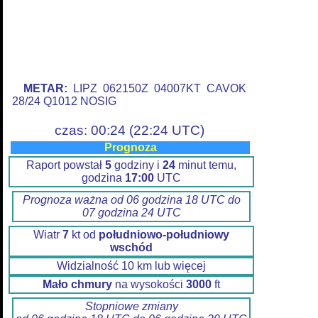
METAR:
LIPZ 062150Z 04007KT CAVOK
28/24 Q1012 NOSIG
czas: 00:24 (22:24 UTC)
Prognoza
Raport powstał
5
godziny i
24
minut temu,
godzina
17:00
UTC
Prognoza ważna od 06 godzina 18 UTC do
07 godzina 24 UTC
Wiatr
7
kt od
południowo-południowy
wschód
Widzialność 10 km lub więcej
Mało chmury
na wysokości
3000
ft
Stopniowe zmiany